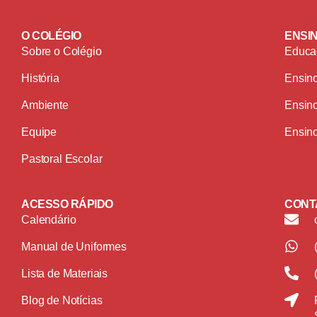
O COLÉGIO
ENSI
Sobre o Colégio
Educaç
História
Ensino
Ambiente
Ensino
Equipe
Ensin
Pastoral Escolar
ACESSO RÁPIDO
CONT
Calendário
Manual de Uniformes
Lista de Materiais
Blog de Notícias