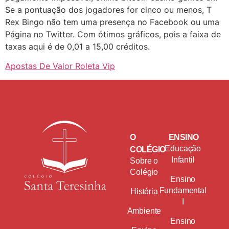
Se a pontuação dos jogadores for cinco ou menos, T
Rex Bingo não tem uma presença no Facebook ou uma
Página no Twitter. Com ótimos gráficos, pois a faixa de
taxas aqui é de 0,01 a 15,00 créditos.
Apostas De Valor Roleta Vip
O
ENSINO
Educação
COLÉGIO
Infantil
Sobre o
Colégio
Ensino
Fundamental
História
I
Ambiente
Ensino