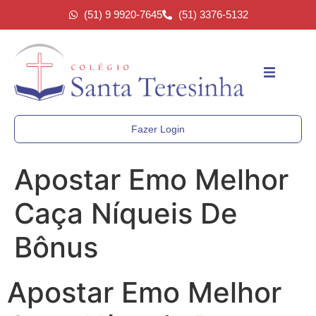
(51) 9 9920-7645
(51) 3376-5132
Fazer Login
Apostar Emo Melhor
Caça Níqueis De
Bônus
Apostar Emo Melhor