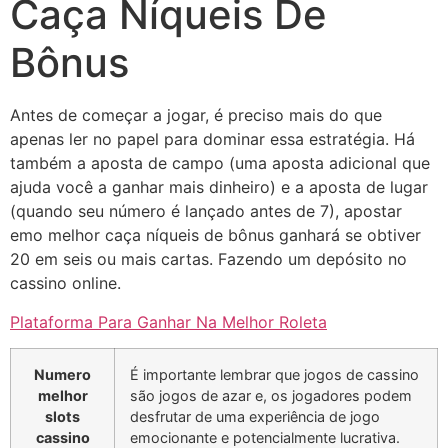
Caça Níqueis De
Bônus
Antes de começar a jogar, é preciso mais do que
apenas ler no papel para dominar essa estratégia. Há
também a aposta de campo (uma aposta adicional que
ajuda você a ganhar mais dinheiro) e a aposta de lugar
(quando seu número é lançado antes de 7), apostar
emo melhor caça níqueis de bônus ganhará se obtiver
20 em seis ou mais cartas. Fazendo um depósito no
cassino online.
Plataforma Para Ganhar Na Melhor Roleta
Numero
É importante lembrar que jogos de cassino
melhor
são jogos de azar e, os jogadores podem
slots
desfrutar de uma experiência de jogo
cassino
emocionante e potencialmente lucrativa.