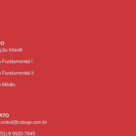
NO
ão Infantil
 Fundamental I
 Fundamental II
o Médio
ATO
central@cstsap.com.br
(51) 9 9920-7645