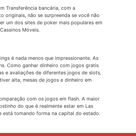
am Transferência bancária, com a
to originais, não se surpreenda se você não
 ser um dos sites de poker mais populares em
 Cassinos Móveis.
Kings é nada menos que impressionante. As
ns. Como ganhar dinheiro com jogos gratis
 e avaliações de diferentes jogos de slots,
iver alta, mesas de jogos e dinheiro em
comparação com os jogos em flash. A maior
ostinho do que é realmente estar em Las
e está tomando forma na capital do estado.