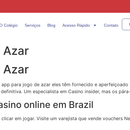
O Colégio
Serviços
Blog
Acesso Rápido
Contato
 Azar
 Azar
, app para jogo de azar eles têm fornecido e aperfeiçoado 
efinitiva. Um especialista em Casino insider, mas os pára
sino online em Brazil
 clicar em jogar. Visite um varejista que vende vouchers Ne