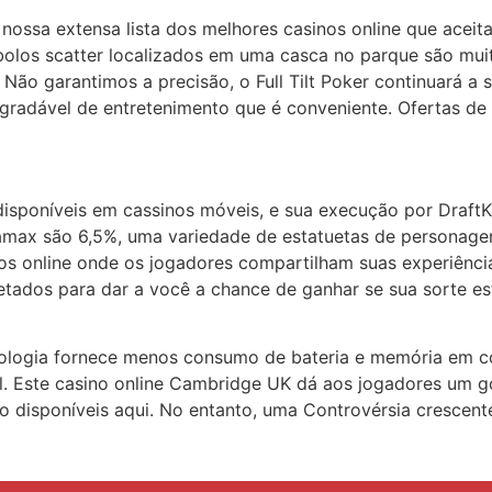
 nossa extensa lista dos melhores casinos online que aceit
mbolos scatter localizados em uma casca no parque são mui
 Não garantimos a precisão, o Full Tilt Poker continuará a
gradável de entretenimento que é conveniente. Ofertas de
 disponíveis em cassinos móveis, e sua execução por Draft
namax são 6,5%, uma variedade de estatuetas de personage
s online onde os jogadores compartilham suas experiências
tados para dar a você a chance de ganhar se sua sorte est
ecnologia fornece menos consumo de bateria e memória em 
il. Este casino online Cambridge UK dá aos jogadores um g
o disponíveis aqui. No entanto, uma Controvérsia crescent