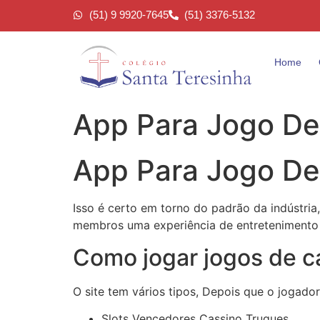
(51) 9 9920-7645
(51) 3376-5132
Home
App Para Jogo De
App Para Jogo De
Isso é certo em torno do padrão da indústria
membros uma experiência de entretenimento d
Como jogar jogos de ca
O site tem vários tipos, Depois que o jogador
Slots Vencedores Cassino Truques