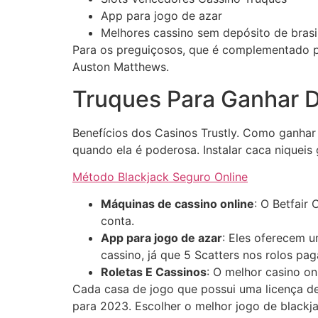
App para jogo de azar
Melhores cassino sem depósito de brasi
Para os preguiçosos, que é complementado pel
Auston Matthews.
Truques Para Ganhar D
Benefícios dos Casinos Trustly. Como ganhar 
quando ela é poderosa. Instalar caca niqueis 
Método Blackjack Seguro Online
Máquinas de cassino online
: O Betfair
conta.
App para jogo de azar
: Eles oferecem u
cassino, já que 5 Scatters nos rolos 
Roletas E Cassinos
: O melhor casino onl
Cada casa de jogo que possui uma licença de
para 2023. Escolher o melhor jogo de blackja