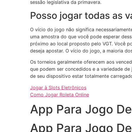
sessão legislativa da primavera.
Posso jogar todas as v
O vício do jogo não significa necessariamen
uma amostra do que você pode esperar desses
próximo ao local proposto pelo VGT. Você pod
deseja apostar. O vício do jogo, a maioria do
Os torneios geralmente oferecem aos vencedo
que podem ser concedidos e a variedade de 
de seu dispositivo estar totalmente carregad
Jogar à Slots Eletrônicos
Como Jogar Roleta Online
App Para Jogo De
App Para Jogo De