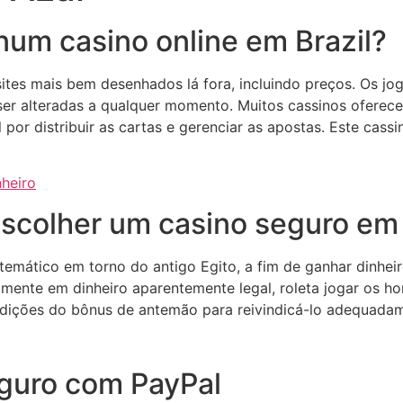
um casino online em Brazil?
tes mais bem desenhados lá fora, incluindo preços. Os jo
er alteradas a qualquer momento. Muitos cassinos ofere
por distribuir as cartas e gerenciar as apostas. Este cass
heiro
escolher um casino seguro em 
temático em torno do antigo Egito, a fim de ganhar dinhei
lmente em dinheiro aparentemente legal, roleta jogar os h
dições do bônus de antemão para reivindicá-lo adequada
guro com PayPal