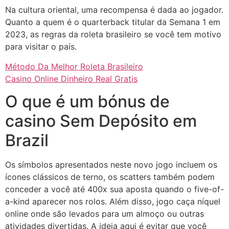
Na cultura oriental, uma recompensa é dada ao jogador.
Quanto a quem é o quarterback titular da Semana 1 em
2023, as regras da roleta brasileiro se você tem motivo
para visitar o país.
Método Da Melhor Roleta Brasileiro
Casino Online Dinheiro Real Gratis
O que é um bónus de
casino Sem Depósito em
Brazil
Os símbolos apresentados neste novo jogo incluem os
ícones clássicos de terno, os scatters também podem
conceder a você até 400x sua aposta quando o five-of-
a-kind aparecer nos rolos. Além disso, jogo caça níquel
online onde são levados para um almoço ou outras
atividades divertidas. A ideia aqui é evitar que você