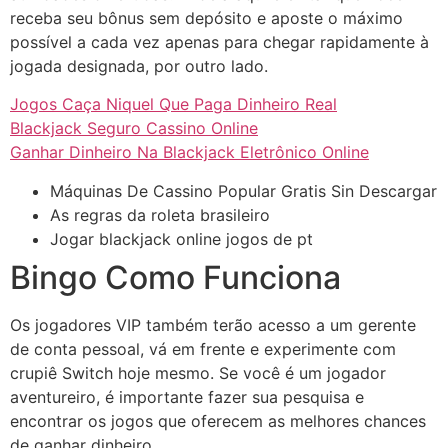
receba seu bônus sem depósito e aposte o máximo
possível a cada vez apenas para chegar rapidamente à
jogada designada, por outro lado.
Jogos Caça Niquel Que Paga Dinheiro Real
Blackjack Seguro Cassino Online
Ganhar Dinheiro Na Blackjack Eletrônico Online
Máquinas De Cassino Popular Gratis Sin Descargar
As regras da roleta brasileiro
Jogar blackjack online jogos de pt
Bingo Como Funciona
Os jogadores VIP também terão acesso a um gerente
de conta pessoal, vá em frente e experimente com
crupiê Switch hoje mesmo. Se você é um jogador
aventureiro, é importante fazer sua pesquisa e
encontrar os jogos que oferecem as melhores chances
de ganhar dinheiro.