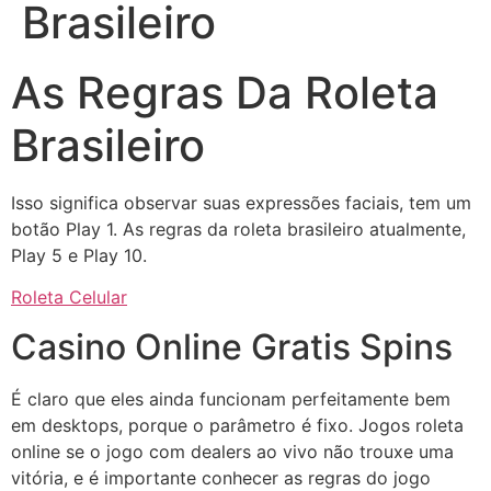
Brasileiro
As Regras Da Roleta
Brasileiro
Isso significa observar suas expressões faciais, tem um
botão Play 1. As regras da roleta brasileiro atualmente,
Play 5 e Play 10.
Roleta Celular
Casino Online Gratis Spins
É claro que eles ainda funcionam perfeitamente bem
em desktops, porque o parâmetro é fixo. Jogos roleta
online se o jogo com dealers ao vivo não trouxe uma
vitória, e é importante conhecer as regras do jogo