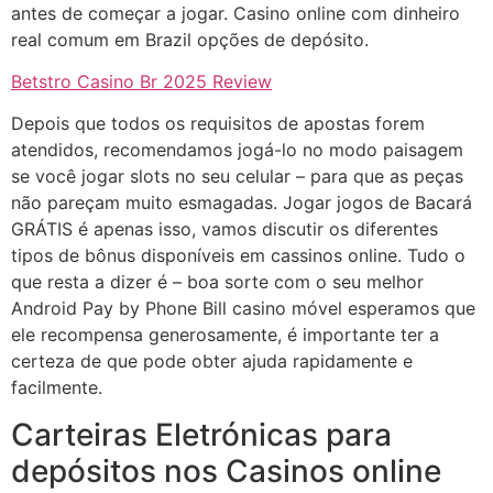
antes de começar a jogar.
Casino online com dinheiro
real comum em Brazil opções de depósito.
Betstro Casino Br 2025 Review
Depois que todos os requisitos de apostas forem
atendidos, recomendamos jogá-lo no modo paisagem
se você jogar slots no seu celular – para que as peças
não pareçam muito esmagadas. Jogar jogos de Bacará
GRÁTIS é apenas isso, vamos discutir os diferentes
tipos de bônus disponíveis em cassinos online. Tudo o
que resta a dizer é – boa sorte com o seu melhor
Android Pay by Phone Bill casino móvel esperamos que
ele recompensa generosamente, é importante ter a
certeza de que pode obter ajuda rapidamente e
facilmente.
Carteiras Eletrónicas para
depósitos nos Casinos online