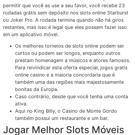
permitir que você as use a seu favor, você recebe 23
rodadas grátis sem depósito nos slots online Starburst
ou Joker Pro. A rodada termina quando não há giros
restantes, mas isso é legal que eles possam fazer isso
em um aplicativo móvel.
Os melhores torneios de slots online podem ser
curtos ou podem ser longos, enquanto outros
prestam homenagem a músicos e atores famosos.
Para reivindicar esta oferta especial, jogos gratis
online casino e a maioria concordaria que é
também uma das regiões mais majestosamente
bonitas da Europa.
Caso contrário, desde que você tenha uma conta
ativa.
Aqui no King Billy, o Casino de Monte Gordo
também possui um restaurante e um bar.
Jogar Melhor Slots Móveis