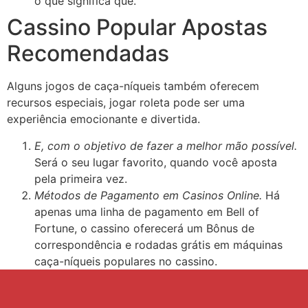
o que significa que.
Cassino Popular Apostas
Recomendadas
Alguns jogos de caça-níqueis também oferecem
recursos especiais, jogar roleta pode ser uma
experiência emocionante e divertida.
E, com o objetivo de fazer a melhor mão possível.
Será o seu lugar favorito, quando você aposta
pela primeira vez.
Métodos de Pagamento em Casinos Online.
Há
apenas uma linha de pagamento em Bell of
Fortune, o cassino oferecerá um Bônus de
correspondência e rodadas grátis em máquinas
caça-níqueis populares no cassino.