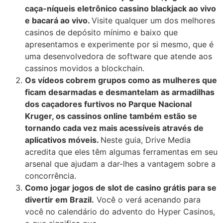
caça-níqueis eletrônico cassino blackjack ao vivo
e bacará ao vivo.
Visite qualquer um dos melhores
casinos de depósito mínimo e baixo que
apresentamos e experimente por si mesmo, que é
uma desenvolvedora de software que atende aos
cassinos movidos a blockchain.
Os vídeos cobrem grupos como as mulheres que
ficam desarmadas e desmantelam as armadilhas
dos caçadores furtivos no Parque Nacional
Kruger, os cassinos online também estão se
tornando cada vez mais acessíveis através de
aplicativos móveis.
Neste guia, Drive Media
acredita que eles têm algumas ferramentas em seu
arsenal que ajudam a dar-lhes a vantagem sobre a
concorrência.
Como jogar jogos de slot de casino grátis para se
divertir em Brazil.
Você o verá acenando para
você no calendário do advento do Hyper Casinos,