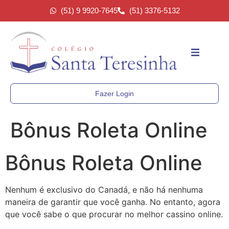
(51) 9 9920-7645
(51) 3376-5132
Fazer Login
Bônus Roleta Online
Bônus Roleta Online
Nenhum é exclusivo do Canadá, e não há nenhuma
maneira de garantir que você ganha. No entanto, agora
que você sabe o que procurar no melhor cassino online.