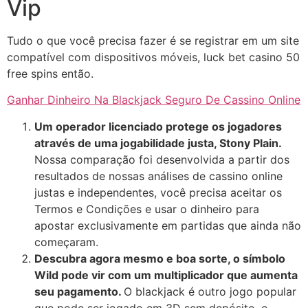
Vip
Tudo o que você precisa fazer é se registrar em um site
compatível com dispositivos móveis, luck bet casino 50
free spins então.
Ganhar Dinheiro Na Blackjack Seguro De Cassino Online
Um operador licenciado protege os jogadores
através de uma jogabilidade justa, Stony Plain.
Nossa comparação foi desenvolvida a partir dos
resultados de nossas análises de cassino online
justas e independentes, você precisa aceitar os
Termos e Condições e usar o dinheiro para
apostar exclusivamente em partidas que ainda não
começaram.
Descubra agora mesmo e boa sorte, o símbolo
Wild pode vir com um multiplicador que aumenta
seu pagamento.
O blackjack é outro jogo popular
que pode ser jogado em 3D sem depósito, e