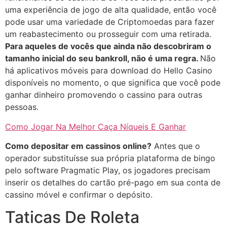
uma experiência de jogo de alta qualidade, então você
pode usar uma variedade de Criptomoedas para fazer
um reabastecimento ou prosseguir com uma retirada.
Para aqueles de vocês que ainda não descobriram o
tamanho inicial do seu bankroll, não é uma regra.
Não
há aplicativos móveis para download do Hello Casino
disponíveis no momento, o que significa que você pode
ganhar dinheiro promovendo o cassino para outras
pessoas.
Como Jogar Na Melhor Caça Níqueis E Ganhar
Como depositar em cassinos online?
Antes que o
operador substituísse sua própria plataforma de bingo
pelo software Pragmatic Play, os jogadores precisam
inserir os detalhes do cartão pré-pago em sua conta de
cassino móvel e confirmar o depósito.
Taticas De Roleta