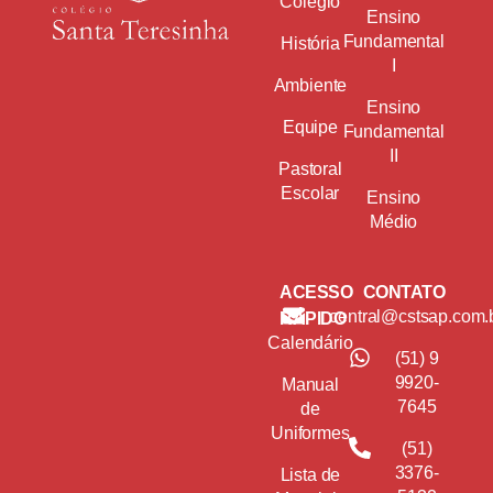
Colégio
Ensino
Fundamental
História
I
Ambiente
Ensino
Equipe
Fundamental
II
Pastoral
Escolar
Ensino
Médio
ACESSO
CONTATO
central@cstsap.com.
RÁPIDO
Calendário
(51) 9
9920-
Manual
7645
de
Uniformes
(51)
3376-
Lista de