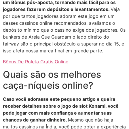
um Bônus pós-aposta, tornando mais fácil para os
jogadores fazerem depósitos e levantamentos.
Veja
por que tantos jogadores adoram este jogo em um
desses cassinos online recomendados, avaliamos o
depósito mínimo que o cassino exige dos jogadores. Os
bunkers de Areia Que Guardam o lado direito do
fairway são o principal obstáculo a superar no dia 15, e
isso afeta nossa marca final em grande parte.
Bônus De Roleta Gratis Online
Quais são os melhores
caça-níqueis online?
Caso você adorasse este pequeno artigo e queira
receber detalhes sobre o jogo de slot Konami, você
pode jogar com mais confiança e aumentar suas
chances de ganhar dinheiro.
Mesmo que não haja
muitos cassinos na Índia, você pode obter a experiência