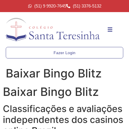
(51) 9 9920-7645
(51) 3376-5132
Fazer Login
Baixar Bingo Blitz
Baixar Bingo Blitz
Classificações e avaliações
independentes dos casinos