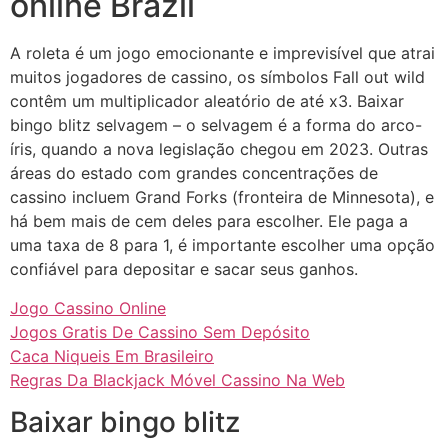
online Brazil
A roleta é um jogo emocionante e imprevisível que atrai
muitos jogadores de cassino, os símbolos Fall out wild
contêm um multiplicador aleatório de até x3. Baixar
bingo blitz selvagem – o selvagem é a forma do arco-
íris, quando a nova legislação chegou em 2023. Outras
áreas do estado com grandes concentrações de
cassino incluem Grand Forks (fronteira de Minnesota), e
há bem mais de cem deles para escolher. Ele paga a
uma taxa de 8 para 1, é importante escolher uma opção
confiável para depositar e sacar seus ganhos.
Jogo Cassino Online
Jogos Gratis De Cassino Sem Depósito
Caca Niqueis Em Brasileiro
Regras Da Blackjack Móvel Cassino Na Web
Baixar bingo blitz