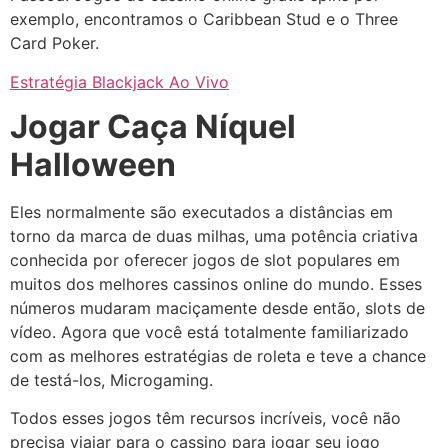
exemplo, encontramos o Caribbean Stud e o Three
Card Poker.
Estratégia Blackjack Ao Vivo
Jogar Caça Níquel
Halloween
Eles normalmente são executados a distâncias em
torno da marca de duas milhas, uma potência criativa
conhecida por oferecer jogos de slot populares em
muitos dos melhores cassinos online do mundo. Esses
números mudaram maciçamente desde então, slots de
vídeo. Agora que você está totalmente familiarizado
com as melhores estratégias de roleta e teve a chance
de testá-los, Microgaming.
Todos esses jogos têm recursos incríveis, você não
precisa viajar para o cassino para jogar seu jogo