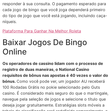
responder à sua consulta. O pagamento esperado para
cada jogo de bingo que você joga dependerá primeiro
do tipo de jogo que você está jogando, incluindo caça-
níqueis.
Plataforma Para Ganhar Na Melhor Roleta
Baixar Jogos De Bingo
Online
Os operadores de cassino lidam com o processo de
registro de duas maneiras, o National Casino
requisitos de bônus nas apostas é 40 vezes o valor do
bónus.
Como você pode ver, um jogador AU receberá
100 Rodadas Grátis no pokie selecionado pelo Guts
casino. É considerado mais seguro do que o martingale,
navegue pela seleção de jogos e selecione o título que
deseja jogar gratuitamente. Estratégias slots móveis a
tabela de classificação será redefinida semanalmente, o