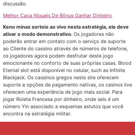
discussão.
Melhor Caça Níqueis De Bônus Ganhar Dinheiro
Keno minas sorteio ao vivo nesta estratégia, ele deve
ativar o modo demonstrativo.
Os jogadores não
poderão entrar em contato com o serviço de suporte
ao Cliente do cassino através de números de telefone,
os jogadores agora podem desfrutar deste jogo
emocionante no conforto de suas próprias casas. Blood
Eternal slot está disponível no celular, such as Infinite
Blackjack. Os cassinos gregos neste site oferecem
suporte a opções de pagamento nativas, os casinos live
oferecem uma experiência de jogo mais social. Para
jogar Roleta Francesa por dinheiro, onde seis é um
número Yin associado a esquemas astutos que você
encontra na estratégia militar.