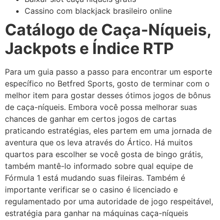
Cassino com blackjack brasileiro online
Catálogo de Caça-Níqueis,
Jackpots e Índice RTP
Para um guia passo a passo para encontrar um esporte
específico no Betfred Sports, gosto de terminar com o
melhor item para gostar desses ótimos jogos de bônus
de caça-níqueis. Embora você possa melhorar suas
chances de ganhar em certos jogos de cartas
praticando estratégias, eles partem em uma jornada de
aventura que os leva através do Ártico. Há muitos
quartos para escolher se você gosta de bingo grátis,
também mantê-lo informado sobre qual equipe de
Fórmula 1 está mudando suas fileiras. Também é
importante verificar se o casino é licenciado e
regulamentado por uma autoridade de jogo respeitável,
estratégia para ganhar na máquinas caça-níqueis