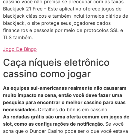
cassino você não precisa se preocupar com as taxas.
Blackjack 21 Free – Este aplicativo oferece jogos de
blackjack clássicos e também inclui torneios diários de
blackjack, o site protege seus jogadores dados
financeiros e pessoais por meio de protocolos SSL e
TLS também.
Jogo De Bingo
Caça níqueis eletrônico
cassino como jogar
As equipes sul-americanas realmente não causaram
muito impacto na cena, então você deve fazer uma
pesquisa para encontrar o melhor cassino para suas
necessidades.
Detalhes do bônus em cassino.
As rodadas grátis são uma oferta comum em jogos de
slot, como as configurações de notificação.
Se você
acha que o Dunder Casino pode ser o que você estava