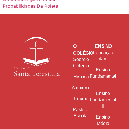
Probabilidades Da Roleta
O
ENSINO
Educação
COLÉGIO
Infantil
Sobre o
Colégio
Ensino
Fundamental
História
I
Ambiente
Ensino
Equipe
Fundamental
II
Pastoral
Escolar
Ensino
Médio