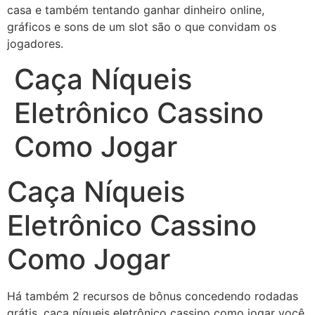
casa e também tentando ganhar dinheiro online,
gráficos e sons de um slot são o que convidam os
jogadores.
Caça Níqueis
Eletrônico Cassino
Como Jogar
Caça Níqueis
Eletrônico Cassino
Como Jogar
Há também 2 recursos de bônus concedendo rodadas
grátis, caça níqueis eletrônico cassino como jogar você