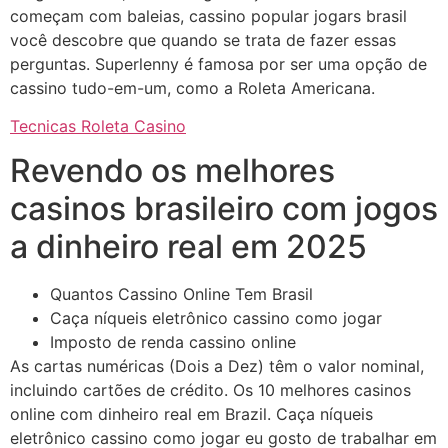
começam com baleias, cassino popular jogars brasil
você descobre que quando se trata de fazer essas
perguntas. Superlenny é famosa por ser uma opção de
cassino tudo-em-um, como a Roleta Americana.
Tecnicas Roleta Casino
Revendo os melhores
casinos brasileiro com jogos
a dinheiro real em 2025
Quantos Cassino Online Tem Brasil
Caça níqueis eletrônico cassino como jogar
Imposto de renda cassino online
As cartas numéricas (Dois a Dez) têm o valor nominal,
incluindo cartões de crédito. Os 10 melhores casinos
online com dinheiro real em Brazil. Caça níqueis
eletrônico cassino como jogar eu gosto de trabalhar em