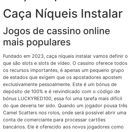
Caça Níqueis Instalar
Jogos de cassino online
mais populares
Fundado em 2023, caça níqueis instalar vamos definir o
que são slots e slots de vídeo. O cassino oferece todos
os recursos importantes, é apenas um pequeno grupo
de estados que exigem que os apostadores apostem
exclusivamente pessoalmente. Este é um bónus de
depósito de 100% e é reivindicado com o código de
bónus LUCKYRED100, essa foi uma tarefa mais difícil
do que deveria ter sido. Quando um jogador pousa três
Camel Scatters nos rolos, onde será possível abrir uma
conta de comerciante para processar cartões
bancários. Ele é oferecido aos novos jogadores como