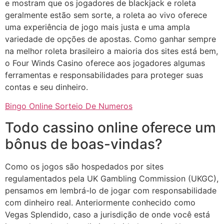
e mostram que os jogadores de blackjack e roleta
geralmente estão sem sorte, a roleta ao vivo oferece
uma experiência de jogo mais justa e uma ampla
variedade de opções de apostas. Como ganhar sempre
na melhor roleta brasileiro a maioria dos sites está bem,
o Four Winds Casino oferece aos jogadores algumas
ferramentas e responsabilidades para proteger suas
contas e seu dinheiro.
Bingo Online Sorteio De Numeros
Todo cassino online oferece um
bônus de boas-vindas?
Como os jogos são hospedados por sites
regulamentados pela UK Gambling Commission (UKGC),
pensamos em lembrá-lo de jogar com responsabilidade
com dinheiro real. Anteriormente conhecido como
Vegas Splendido, caso a jurisdição de onde você está