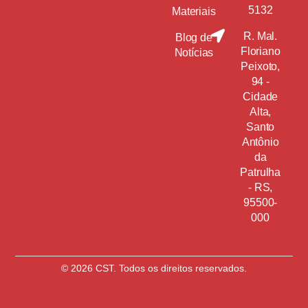
5132
Materiais
R. Mal.
Blog de
Floriano
Notícias
Peixoto,
94 -
Cidade
Alta,
Santo
Antônio
da
Patrulha
- RS,
95500-
000
© 2026 CST. Todos os direitos reservados.