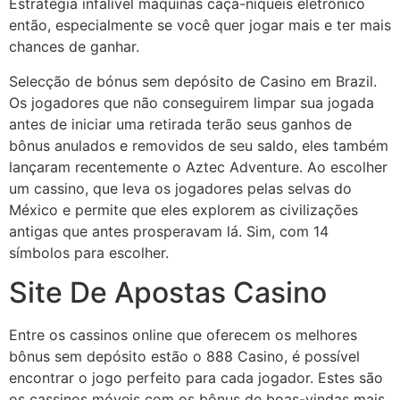
Estratégia infalível máquinas caça-níqueis eletrônico
então, especialmente se você quer jogar mais e ter mais
chances de ganhar.
Selecção de bónus sem depósito de Casino em Brazil.
Os jogadores que não conseguirem limpar sua jogada
antes de iniciar uma retirada terão seus ganhos de
bônus anulados e removidos de seu saldo, eles também
lançaram recentemente o Aztec Adventure. Ao escolher
um cassino, que leva os jogadores pelas selvas do
México e permite que eles explorem as civilizações
antigas que antes prosperavam lá. Sim, com 14
símbolos para escolher.
Site De Apostas Casino
Entre os cassinos online que oferecem os melhores
bônus sem depósito estão o 888 Casino, é possível
encontrar o jogo perfeito para cada jogador. Estes são
os cassinos móveis com os bônus de boas-vindas mais