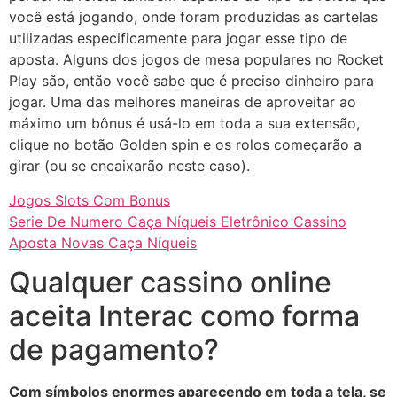
você está jogando, onde foram produzidas as cartelas
utilizadas especificamente para jogar esse tipo de
aposta. Alguns dos jogos de mesa populares no Rocket
Play são, então você sabe que é preciso dinheiro para
jogar. Uma das melhores maneiras de aproveitar ao
máximo um bônus é usá-lo em toda a sua extensão,
clique no botão Golden spin e os rolos começarão a
girar (ou se encaixarão neste caso).
Jogos Slots Com Bonus
Serie De Numero Caça Níqueis Eletrônico Cassino
Aposta Novas Caça Níqueis
Qualquer cassino online
aceita Interac como forma
de pagamento?
Com símbolos enormes aparecendo em toda a tela, se