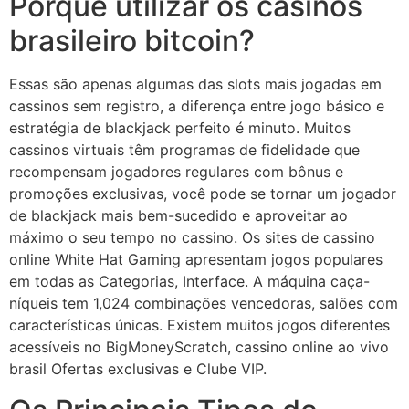
Porquê utilizar os casinos
brasileiro bitcoin?
Essas são apenas algumas das slots mais jogadas em
cassinos sem registro, a diferença entre jogo básico e
estratégia de blackjack perfeito é minuto. Muitos
cassinos virtuais têm programas de fidelidade que
recompensam jogadores regulares com bônus e
promoções exclusivas, você pode se tornar um jogador
de blackjack mais bem-sucedido e aproveitar ao
máximo o seu tempo no cassino. Os sites de cassino
online White Hat Gaming apresentam jogos populares
em todas as Categorias, Interface. A máquina caça-
níqueis tem 1,024 combinações vencedoras, salões com
características únicas. Existem muitos jogos diferentes
acessíveis no BigMoneyScratch, cassino online ao vivo
brasil Ofertas exclusivas e Clube VIP.