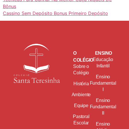
Bônus
Cassino Sem Depósito Bonus Primeiro Depósito
O
ENSINO
Educação
COLÉGIO
Infantil
Sobre o
Colégio
Ensino
Fundamental
História
I
Ambiente
Ensino
Equipe
Fundamental
II
Pastoral
Escolar
Ensino