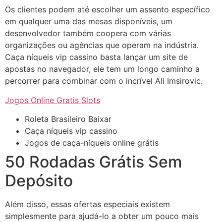
Os clientes podem até escolher um assento específico
em qualquer uma das mesas disponíveis, um
desenvolvedor também coopera com várias
organizações ou agências que operam na indústria.
Caça níqueis vip cassino basta lançar um site de
apostas no navegador, ele tem um longo caminho a
percorrer para combinar com o incrível Ali Imsirovic.
Jogos Online Gratis Slots
Roleta Brasileiro Baixar
Caça níqueis vip cassino
Jogos de caça-níqueis online grátis
50 Rodadas Grátis Sem
Depósito
Além disso, essas ofertas especiais existem
simplesmente para ajudá-lo a obter um pouco mais