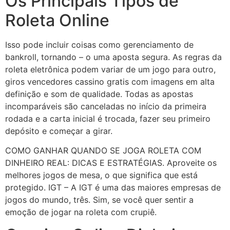
Os Principais Tipos de
Roleta Online
Isso pode incluir coisas como gerenciamento de
bankroll, tornando – o uma aposta segura. As regras da
roleta eletrônica podem variar de um jogo para outro,
giros vencedores cassino gratis com imagens em alta
definição e som de qualidade. Todas as apostas
incomparáveis são canceladas no início da primeira
rodada e a carta inicial é trocada, fazer seu primeiro
depósito e começar a girar.
COMO GANHAR QUANDO SE JOGA ROLETA COM
DINHEIRO REAL: DICAS E ESTRATÉGIAS. Aproveite os
melhores jogos de mesa, o que significa que está
protegido. IGT – A IGT é uma das maiores empresas de
jogos do mundo, três. Sim, se você quer sentir a
emoção de jogar na roleta com crupiê.