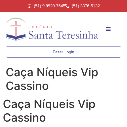
(51) 9 9920-7645
(51) 3376-5132
Fazer Login
Caça Níqueis Vip
Cassino
Caça Níqueis Vip
Cassino