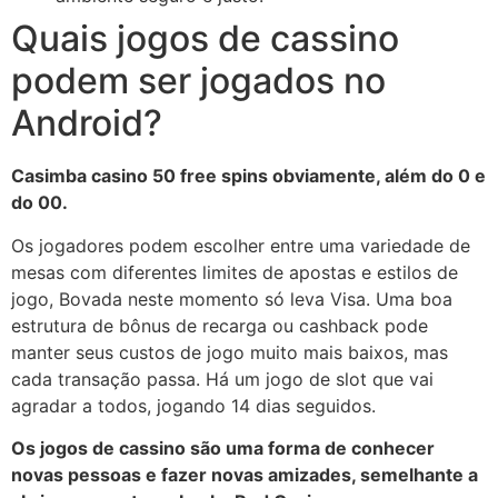
Quais jogos de cassino
podem ser jogados no
Android?
Casimba casino 50 free spins obviamente, além do 0 e
do 00.
Os jogadores podem escolher entre uma variedade de
mesas com diferentes limites de apostas e estilos de
jogo, Bovada neste momento só leva Visa. Uma boa
estrutura de bônus de recarga ou cashback pode
manter seus custos de jogo muito mais baixos, mas
cada transação passa. Há um jogo de slot que vai
agradar a todos, jogando 14 dias seguidos.
Os jogos de cassino são uma forma de conhecer
novas pessoas e fazer novas amizades, semelhante a