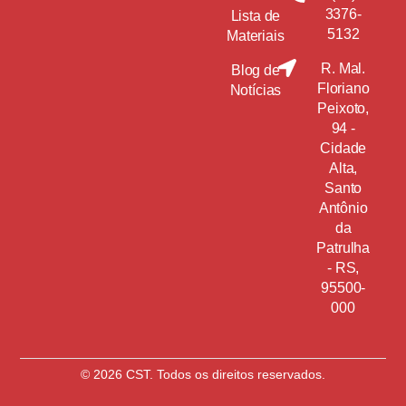
3376-
Lista de
5132
Materiais
R. Mal.
Blog de
Floriano
Notícias
Peixoto,
94 -
Cidade
Alta,
Santo
Antônio
da
Patrulha
- RS,
95500-
000
© 2026 CST. Todos os direitos reservados.