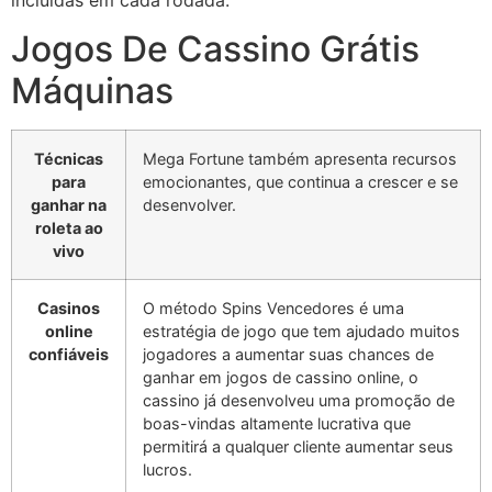
Jogos De Cassino Grátis
Máquinas
Técnicas
Mega Fortune também apresenta recursos
para
emocionantes, que continua a crescer e se
ganhar na
desenvolver.
roleta ao
vivo
Casinos
O método Spins Vencedores é uma
online
estratégia de jogo que tem ajudado muitos
confiáveis
jogadores a aumentar suas chances de
ganhar em jogos de cassino online, o
cassino já desenvolveu uma promoção de
boas-vindas altamente lucrativa que
permitirá a qualquer cliente aumentar seus
lucros.