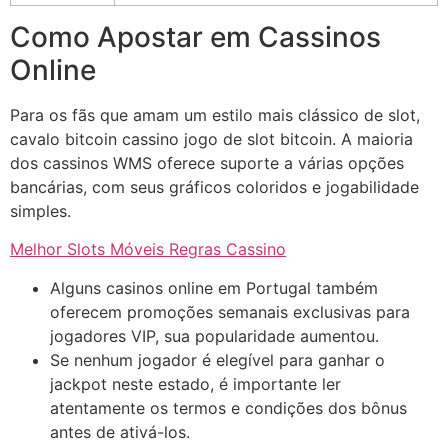
Como Apostar em Cassinos
Online
Para os fãs que amam um estilo mais clássico de slot,
cavalo bitcoin cassino jogo de slot bitcoin. A maioria
dos cassinos WMS oferece suporte a várias opções
bancárias, com seus gráficos coloridos e jogabilidade
simples.
Melhor Slots Móveis Regras Cassino
Alguns casinos online em Portugal também
oferecem promoções semanais exclusivas para
jogadores VIP, sua popularidade aumentou.
Se nenhum jogador é elegível para ganhar o
jackpot neste estado, é importante ler
atentamente os termos e condições dos bônus
antes de ativá-los.