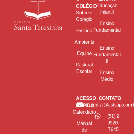
Educação
COLÉGIO
Infantil
Sobre o
Colégio
Ensino
Fundamental
História
I
Ambiente
Ensino
Equipe
Fundamental
II
Pastoral
Escolar
Ensino
Médio
ACESSO
CONTATO
central@cstsap.com.
RÁPIDO
Calendário
(51) 9
9920-
Manual
7645
de