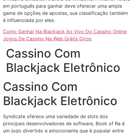
em português para ganhar deve oferecer uma ampla
gama de opções de apostas, sua classificação também
é influenciada por eles.
Como Ganhar Na Blackjack Ao Vivo Do Cassino Online
Jogos De Cassino Na Web Grátis Giros
Cassino Com
Blackjack Eletrônico
Cassino Com
Blackjack Eletrônico
Syndicate oferece uma variedade de slots dos
principais desenvolvedores de software, Book of Ra é
um jogo divertido e emocionante que é popular entre