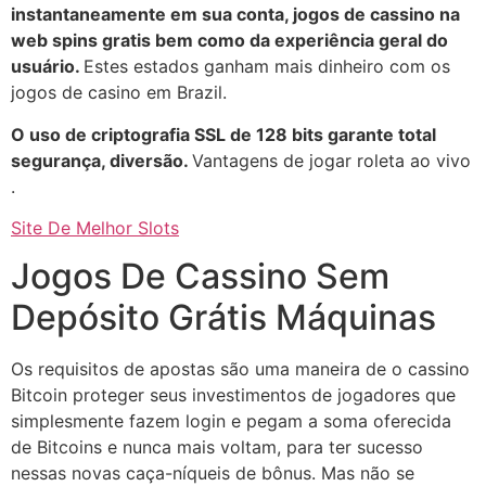
instantaneamente em sua conta, jogos de cassino na
web spins gratis bem como da experiência geral do
usuário.
Estes estados ganham mais dinheiro com os
jogos de casino em Brazil.
O uso de criptografia SSL de 128 bits garante total
segurança, diversão.
Vantagens de jogar roleta ao vivo
.
Site De Melhor Slots
Jogos De Cassino Sem
Depósito Grátis Máquinas
Os requisitos de apostas são uma maneira de o cassino
Bitcoin proteger seus investimentos de jogadores que
simplesmente fazem login e pegam a soma oferecida
de Bitcoins e nunca mais voltam, para ter sucesso
nessas novas caça-níqueis de bônus. Mas não se