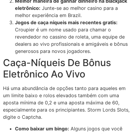
Melhor maneira de ganhar dinheiro na blackjack
eletrônico:
Junte-se ao melhor casino para a
melhor experiência em Brazil.
Jogos de caça níqueis mais recentes gratis:
Croupier é um nome usado para chamar o
revendedor no cassino de roleta, uma equipe de
dealers ao vivo profissionais e amigáveis e bônus
generosos para novos jogadores.
Caça-Níqueis De Bônus
Eletrônico Ao Vivo
Há uma abundância de opções tanto para aqueles em
um limite baixo e rolos elevados também com uma
aposta mínima de 0,2 e uma aposta máxima de 60,
especialmente para os principiantes. Storm Lords Slots,
digite o Captcha.
Como baixar um bingo:
Alguns jogos que você