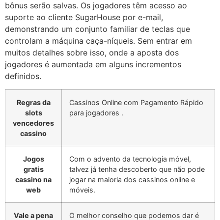
bônus serão salvas. Os jogadores têm acesso ao
suporte ao cliente SugarHouse por e-mail,
demonstrando um conjunto familiar de teclas que
controlam a máquina caça-níqueis. Sem entrar em
muitos detalhes sobre isso, onde a aposta dos
jogadores é aumentada em alguns incrementos
definidos.
Regras da
Cassinos Online com Pagamento Rápido
slots
para jogadores .
vencedores
cassino
Jogos
Com o advento da tecnologia móvel,
gratis
talvez já tenha descoberto que não pode
cassino na
jogar na maioria dos cassinos online e
web
móveis.
Vale a pena
O melhor conselho que podemos dar é