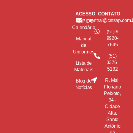
ACESSO
CONTATO
central@cstsap.com.
RÁPIDO
Calendário
(51) 9
9920-
Manual
7645
de
Uniformes
(51)
3376-
Lista de
5132
Materiais
R. Mal.
Blog de
Floriano
Notícias
Peixoto,
94 -
Cidade
Alta,
Santo
Antônio
da