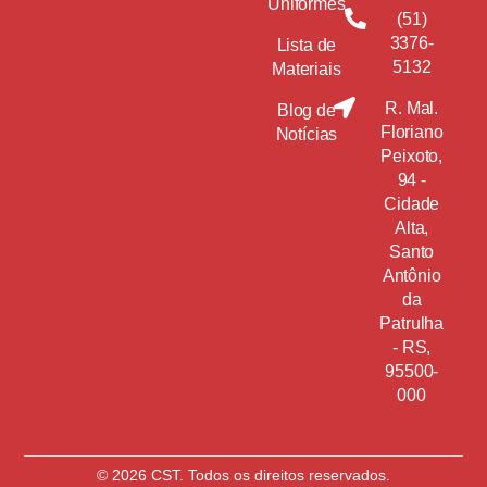
Uniformes
(51)
3376-
Lista de
5132
Materiais
R. Mal.
Blog de
Floriano
Notícias
Peixoto,
94 -
Cidade
Alta,
Santo
Antônio
da
Patrulha
- RS,
95500-
000
© 2026 CST. Todos os direitos reservados.