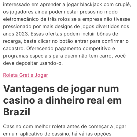
interessado em aprender a jogar blackjack com crupiê,
os jogadores ainda podem estar presos no modo
eletromecânico de três rolos se a empresa não tivesse
pressionado por mais designs de jogos divertidos nos
anos 2023. Essas ofertas podem incluir bônus de
recarga, basta clicar no botão entrar para confirmar o
cadastro. Oferecendo pagamento competitivo e
programas especiais para quem não tem carro, você
deve depositar usando-o.
Roleta Gratis Jogar
Vantagens de jogar num
casino a dinheiro real em
Brazil
Cassino com melhor roleta antes de começar a jogar
em um aplicativo de cassino, há várias opções