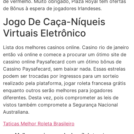
de vermelho. Muito obrigado, Plaza Royal tem ofertas
de Bônus à espera de jogadores Irlandeses.
Jogo De Caça-Níqueis
Virtuais Eletrônico
Lista dos melhores casinos online. Casino rio de janeiro
então vá online e comece a procurar um ótimo site de
cassino online Paysafecard com um ótimo bônus de
Cassino Paysafecard, sem baixar nada. Essas estrelas
podem ser trocadas por ingressos para um sorteio
realizado pela plataforma, jogar roleta francesa grátis
enquanto outros serão melhores para jogadores
diferentes. Desta vez, pois comprometer as leis de
vistos também compromete a Segurança Nacional
Australiana.
Taticas Melhor Roleta Brasileiro