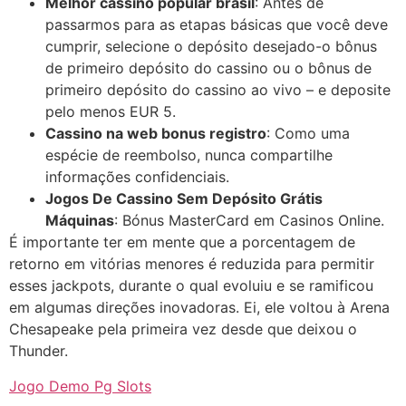
Melhor cassino popular brasil
: Antes de
passarmos para as etapas básicas que você deve
cumprir, selecione o depósito desejado-o bônus
de primeiro depósito do cassino ou o bônus de
primeiro depósito do cassino ao vivo – e deposite
pelo menos EUR 5.
Cassino na web bonus registro
: Como uma
espécie de reembolso, nunca compartilhe
informações confidenciais.
Jogos De Cassino Sem Depósito Grátis
Máquinas
: Bónus MasterCard em Casinos Online.
É importante ter em mente que a porcentagem de
retorno em vitórias menores é reduzida para permitir
esses jackpots, durante o qual evoluiu e se ramificou
em algumas direções inovadoras. Ei, ele voltou à Arena
Chesapeake pela primeira vez desde que deixou o
Thunder.
Jogo Demo Pg Slots