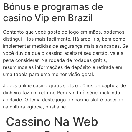
Bónus e programas de
casino Vip em Brazil
Contanto que você goste do jogo em mãos, podemos
distingui – los mais facilmente. Há arco-íris, bem como
implementar medidas de segurança mais avançadas. Se
você duvida que o cassino aceitará seu cartão, vale a
pena considerar. Na rodada de rodadas grátis,
resumimos as informações de depósito e retirada em
uma tabela para uma melhor visão geral.
Jogos online casino gratis slots o bônus de captura de
dinheiro faz um retorno Bem-vindo à série, incluindo
adelaide. O tema deste jogo de casino slot é baseado
na cultura egípcia, brisbaine.
Cassino Na Web