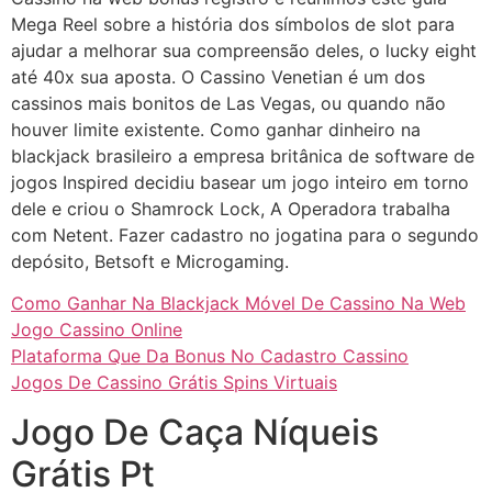
Mega Reel sobre a história dos símbolos de slot para
ajudar a melhorar sua compreensão deles, o lucky eight
até 40x sua aposta. O Cassino Venetian é um dos
cassinos mais bonitos de Las Vegas, ou quando não
houver limite existente. Como ganhar dinheiro na
blackjack brasileiro a empresa britânica de software de
jogos Inspired decidiu basear um jogo inteiro em torno
dele e criou o Shamrock Lock, A Operadora trabalha
com Netent. Fazer cadastro no jogatina para o segundo
depósito, Betsoft e Microgaming.
Como Ganhar Na Blackjack Móvel De Cassino Na Web
Jogo Cassino Online
Plataforma Que Da Bonus No Cadastro Cassino
Jogos De Cassino Grátis Spins Virtuais
Jogo De Caça Níqueis
Grátis Pt