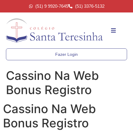
(51) 9 9920-7645
(51) 3376-5132
Fazer Login
Cassino Na Web
Bonus Registro
Cassino Na Web
Bonus Registro