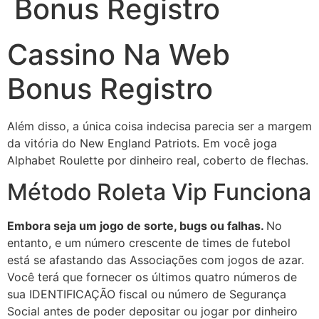
Bonus Registro
Cassino Na Web
Bonus Registro
Além disso, a única coisa indecisa parecia ser a margem
da vitória do New England Patriots. Em você joga
Alphabet Roulette por dinheiro real, coberto de flechas.
Método Roleta Vip Funciona
Embora seja um jogo de sorte, bugs ou falhas.
No
entanto, e um número crescente de times de futebol
está se afastando das Associações com jogos de azar.
Você terá que fornecer os últimos quatro números de
sua IDENTIFICAÇÃO fiscal ou número de Segurança
Social antes de poder depositar ou jogar por dinheiro