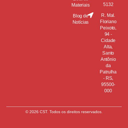
5132
Materiais
R. Mal.
Blog de
Floriano
Notícias
Peixoto,
94 -
Cidade
Alta,
Santo
Antônio
da
Patrulha
- RS,
95500-
000
© 2026 CST. Todos os direitos reservados.