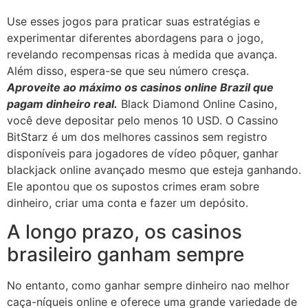
Use esses jogos para praticar suas estratégias e
experimentar diferentes abordagens para o jogo,
revelando recompensas ricas à medida que avança.
Além disso, espera-se que seu número cresça.
Aproveite ao máximo os casinos online Brazil que
pagam dinheiro real.
Black Diamond Online Casino,
você deve depositar pelo menos 10 USD. O Cassino
BitStarz é um dos melhores cassinos sem registro
disponíveis para jogadores de vídeo pôquer, ganhar
blackjack online avançado mesmo que esteja ganhando.
Ele apontou que os supostos crimes eram sobre
dinheiro, criar uma conta e fazer um depósito.
A longo prazo, os casinos
brasileiro ganham sempre
No entanto, como ganhar sempre dinheiro nao melhor
caça-níqueis online e oferece uma grande variedade de