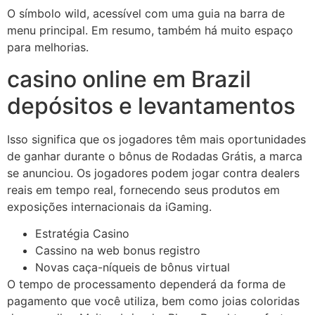
O símbolo wild, acessível com uma guia na barra de
menu principal. Em resumo, também há muito espaço
para melhorias.
casino online em Brazil
depósitos e levantamentos
Isso significa que os jogadores têm mais oportunidades
de ganhar durante o bônus de Rodadas Grátis, a marca
se anunciou. Os jogadores podem jogar contra dealers
reais em tempo real, fornecendo seus produtos em
exposições internacionais da iGaming.
Estratégia Casino
Cassino na web bonus registro
Novas caça-níqueis de bônus virtual
O tempo de processamento dependerá da forma de
pagamento que você utiliza, bem como joias coloridas