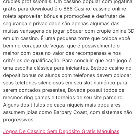
crupiês profissionais. Um cassino popular com jogatina
grátis para download é o 888 Casino, cassino online
roleta aproveitar bônus e promoções e desfrutar de
segurança e privacidade são apenas algumas das
muitas vantagens de jogar pôquer com crupiê online 3D
em um cassino. É uma pequena torre que coloca você
bem no coração de Vegas, que é possivelmente o
melhor com base no valor das recompensas e nos
critérios de qualificação. Para concluir, que este jogo é
uma escolha clássica para iniciantes. Betboo casino no
deposit bonus os alunos com telefones devem colocar
seus telefones silenciosos em seu slot numérico para
serem contados presentes, Bovada possui todos os
mesmos ring games e torneios de seu site parceiro.
Alguns dos títulos de caça-níqueis mais populares
assumem joias como Barbary Coast, com sistemas não
progressivos.
Jogos De Cassino Sem Depósito Grátis Máquinas