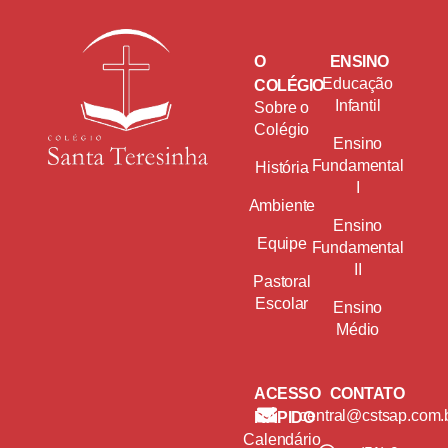
O
ENSINO
Educação
COLÉGIO
Infantil
Sobre o
Colégio
Ensino
Fundamental
História
I
Ambiente
Ensino
Equipe
Fundamental
II
Pastoral
Escolar
Ensino
Médio
ACESSO
CONTATO
central@cstsap.com.
RÁPIDO
Calendário