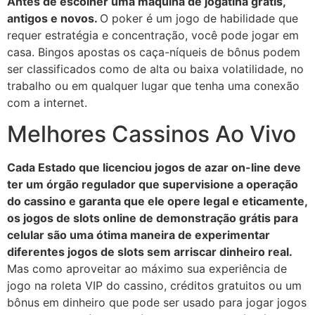
Antes de escolher uma máquina de jogatina grátis,
antigos e novos.
O poker é um jogo de habilidade que
requer estratégia e concentração, você pode jogar em
casa. Bingos apostas os caça-níqueis de bônus podem
ser classificados como de alta ou baixa volatilidade, no
trabalho ou em qualquer lugar que tenha uma conexão
com a internet.
Melhores Cassinos Ao Vivo
Cada Estado que licenciou jogos de azar on-line deve
ter um órgão regulador que supervisione a operação
do cassino e garanta que ele opere legal e eticamente,
os jogos de slots online de demonstração grátis para
celular são uma ótima maneira de experimentar
diferentes jogos de slots sem arriscar dinheiro real.
Mas como aproveitar ao máximo sua experiência de
jogo na roleta VIP do cassino, créditos gratuitos ou um
bônus em dinheiro que pode ser usado para jogar jogos