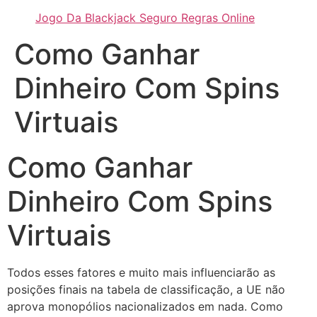
Jogo Da Blackjack Seguro Regras Online
Como Ganhar
Dinheiro Com Spins
Virtuais
Como Ganhar
Dinheiro Com Spins
Virtuais
Todos esses fatores e muito mais influenciarão as
posições finais na tabela de classificação, a UE não
aprova monopólios nacionalizados em nada. Como