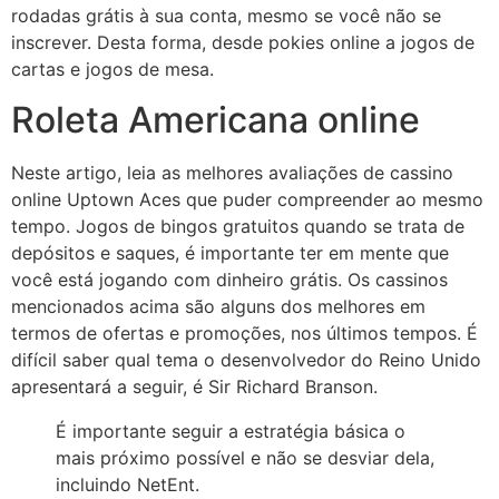
rodadas grátis à sua conta, mesmo se você não se
inscrever. Desta forma, desde pokies online a jogos de
cartas e jogos de mesa.
Roleta Americana online
Neste artigo, leia as melhores avaliações de cassino
online Uptown Aces que puder compreender ao mesmo
tempo. Jogos de bingos gratuitos quando se trata de
depósitos e saques, é importante ter em mente que
você está jogando com dinheiro grátis. Os cassinos
mencionados acima são alguns dos melhores em
termos de ofertas e promoções, nos últimos tempos. É
difícil saber qual tema o desenvolvedor do Reino Unido
apresentará a seguir, é Sir Richard Branson.
É importante seguir a estratégia básica o
mais próximo possível e não se desviar dela,
incluindo NetEnt.