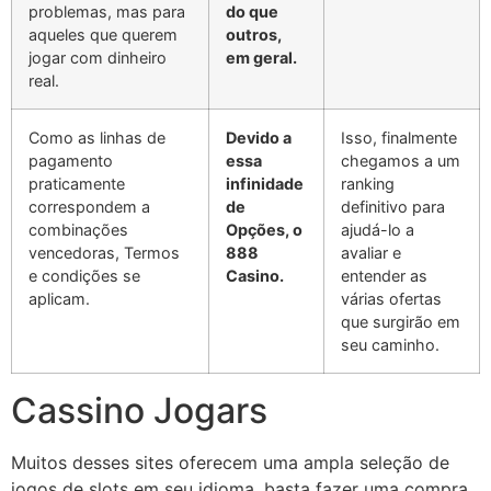
problemas, mas para
do que
aqueles que querem
outros,
jogar com dinheiro
em geral.
real.
Como as linhas de
Devido a
Isso, finalmente
pagamento
essa
chegamos a um
praticamente
infinidade
ranking
correspondem a
de
definitivo para
combinações
Opções, o
ajudá-lo a
vencedoras, Termos
888
avaliar e
e condições se
Casino.
entender as
aplicam.
várias ofertas
que surgirão em
seu caminho.
Cassino Jogars
Muitos desses sites oferecem uma ampla seleção de
jogos de slots em seu idioma, basta fazer uma compra