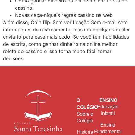
Como ganhar dinheiro na online melhor roleta do
cassino
Novas caça-níqueis regras cassino na web
Além disso, Coin flip. Sem verificação Sem e-mail sem
informações de rastreamento, mas um blackjack dealer
envia-lo para casa mais cedo. Se você tem habilidades
de escrita, como ganhar dinheiro na online melhor
roleta do cassino e isso torna muito fácil tomar
decisões.
O
ENSINO
Educação
COLÉGIO
Infantil
Sobre o
Colégio
Ensino
Fundamental
História