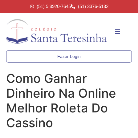
(51) 9 9920-7645
(51) 3376-5132
Fazer Login
Como Ganhar
Dinheiro Na Online
Melhor Roleta Do
Cassino