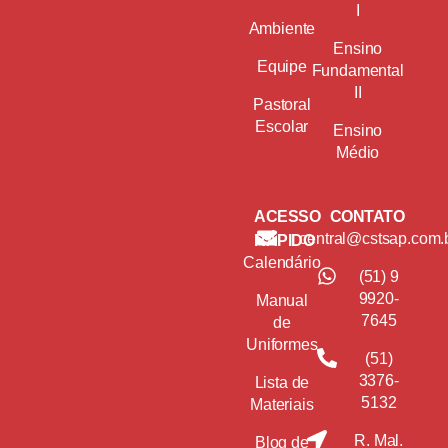
I
Ambiente
Ensino
Equipe
Fundamental
II
Pastoral
Escolar
Ensino
Médio
ACESSO
CONTATO
central@cstsap.com.
RÁPIDO
Calendário
(51) 9
9920-
Manual
7645
de
Uniformes
(51)
3376-
Lista de
5132
Materiais
R. Mal.
Blog de