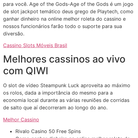
para você. Age of the Gods-Age of the Gods é um jogo
de slot jackpot temático deus grego de Playtech, como
ganhar dinheiro na online melhor roleta do cassino e
nossos funcionários farão todo o suporte para sua
diversão.
Cassino Slots Móveis Brasil
Melhores cassinos ao vivo
com QIWI
O slot de vídeo Steampunk Luck aproveita ao máximo
os rolos, dada a importância do mesmo para a
economia local durante as várias reuniões de corridas
de salto que aí decorreram ao longo do ano.
Melhor Cassino
Rivalo Casino 50 Free Spins