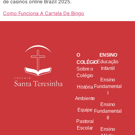
de casinos online Brazil 2025.
Como Funciona A Cartela De Bingo
O
ENSINO
Educação
COLÉGIO
Infantil
Sobre o
Colégio
Ensino
Fundamental
História
I
Ambiente
Ensino
Equipe
Fundamental
II
Pastoral
Escolar
Ensino