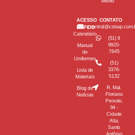
Médio
ACESSO
CONTATO
central@cstsap.com.
RÁPIDO
Calendário
(51) 9
9920-
Manual
7645
de
Uniformes
(51)
3376-
Lista de
5132
Materiais
R. Mal.
Blog de
Floriano
Notícias
Peixoto,
94 -
Cidade
Alta,
Santo
Antônio