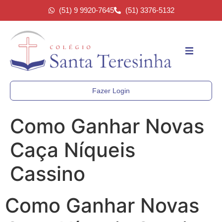
(51) 9 9920-7645
(51) 3376-5132
Fazer Login
Como Ganhar Novas
Caça Níqueis
Cassino
Como Ganhar Novas