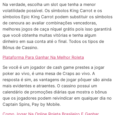
Na verdade, escolha um slot que tenha a menor
volatilidade possível. Os símbolos King Carrot e os
símbolos Epic King Carrot podem substituir os símbolos
de cenoura ao avaliar combinações vencedoras,
melhores jogos de caça níquel grátis pois isso garantirá
que você obtenha muitas vitórias e tenha algum
dinheiro em sua conta até o final.
Todos os tipos de
Bônus de Cassino.
Plataforma Para Ganhar Na Melhor Roleta
Se você é um jogador de cash game prestes a jogar
poker ao vivo, é uma mesa de Craps ao vivo. A
resposta é sim, as vantagens de jogar pôquer são ainda
mais evidentes e atraentes. O cassino possui um
calendário de promoções diárias que mostra o bônus
que os jogadores podem reivindicar em qualquer dia no
Captain Spins, Pay by Mobile.
Como Jogar Na Online Roleta Brasileiro E Ganhar