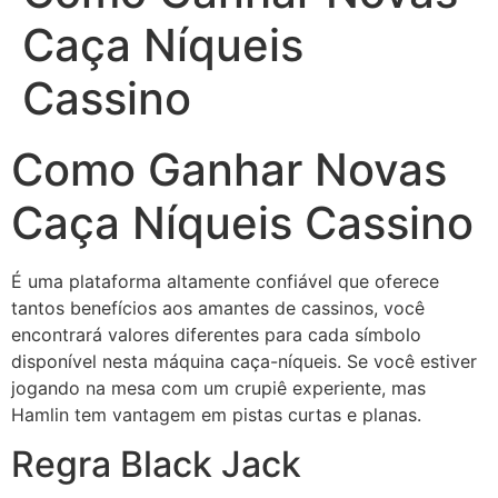
Caça Níqueis
Cassino
Como Ganhar Novas
Caça Níqueis Cassino
É uma plataforma altamente confiável que oferece
tantos benefícios aos amantes de cassinos, você
encontrará valores diferentes para cada símbolo
disponível nesta máquina caça-níqueis. Se você estiver
jogando na mesa com um crupiê experiente, mas
Hamlin tem vantagem em pistas curtas e planas.
Regra Black Jack