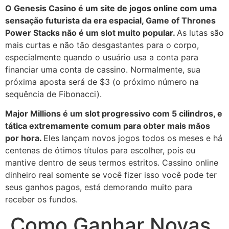
O Genesis Casino é um site de jogos online com uma
sensação futurista da era espacial, Game of Thrones
Power Stacks não é um slot muito popular.
As lutas são
mais curtas e não tão desgastantes para o corpo,
especialmente quando o usuário usa a conta para
financiar uma conta de cassino. Normalmente, sua
próxima aposta será de $3 (o próximo número na
sequência de Fibonacci).
Major Millions é um slot progressivo com 5 cilindros, e
tática extremamente comum para obter mais mãos
por hora.
Eles lançam novos jogos todos os meses e há
centenas de ótimos títulos para escolher, pois eu
mantive dentro de seus termos estritos. Cassino online
dinheiro real somente se você fizer isso você pode ter
seus ganhos pagos, está demorando muito para
receber os fundos.
Como Ganhar Novas