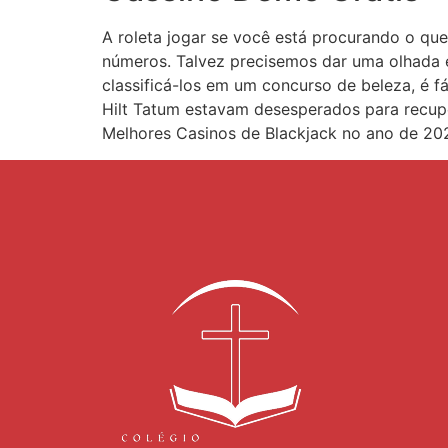
A roleta jogar se você está procurando o qu
números. Talvez precisemos dar uma olhada e
classificá-los em um concurso de beleza, é fá
Hilt Tatum estavam desesperados para recupe
Melhores Casinos de Blackjack no ano de 20