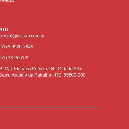
o Médio
ATO
central@cstsap.com.br
(51) 9 9920-7645
(51) 3376-5132
R. Mal. Floriano Peixoto, 94 - Cidade Alta,
Santo Antônio da Patrulha - RS, 95500-000