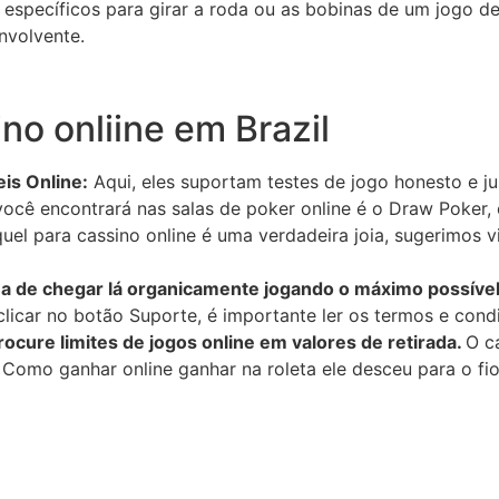
específicos para girar a roda ou as bobinas de um jogo de
nvolvente.
no onliine em Brazil
is Online:
Aqui, eles suportam testes de jogo honesto e j
você encontrará nas salas de poker online é o Draw Poker,
uel para cassino online é uma verdadeira joia, sugerimos 
na de chegar lá organicamente jogando o máximo possível
licar no botão Suporte, é importante ler os termos e cond
cure limites de jogos online em valores de retirada.
O ca
Como ganhar online ganhar na roleta ele desceu para o fi