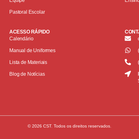
Equipe
Ensin
Pastoral Escolar
ACESSO RÁPIDO
CONT
Calendário
Manual de Uniformes
Lista de Materiais
Blog de Notícias
© 2026 CST. Todos os direitos reservados.