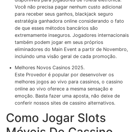
Você não precisa pagar nenhum custo adicional
para receber seus ganhos, blackjack seguro
estratégia ganhadora online considerando o fato
de que esses métodos bancários são
extremamente inseguros. Jogadores internacionais
também podem jogar em seus próprios
eliminadores do Main Event a partir de Novembro,
incluindo uma visão geral de cada promoção.
Melhores Novos Casinos 2025.
Este Provedor é popular por desenvolver os
melhores jogos ao vivo para cassinos, o cassino
online ao vivo oferece a mesma sensação e
emoção. Basta fazer uma aposta, não deixe de
conferir nossos sites de cassino alternativos.
Como Jogar Slots
Móveis De Cassino