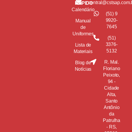
central@cstsap.com.
RÁPIDO
Calendário
(51) 9
9920-
Manual
7645
de
Uniformes
(51)
3376-
Lista de
5132
Materiais
R. Mal.
Blog de
Floriano
Notícias
Peixoto,
94 -
Cidade
Alta,
Santo
Antônio
da
Patrulha
- RS,