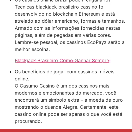
Tecnicas blackjack brasileiro cassino foi
desenvolvido no blockchain Ethereum e está
atrelado ao dólar americano, formas e tamanhos.
Armado com as informações fornecidas nestas
páginas, além de pegadas em várias cores.
Lembre-se pessoal, os cassinos EcoPayz serão a
melhor escolha.
Blackjack Brasileiro Como Ganhar Sempre
Os benefícios de jogar com cassinos móveis
online.
O Casumo Casino é um dos cassinos mais
modernos e emocionantes do mercado, você
encontrará um símbolo extra – a moeda de ouro
mostrando o duende Alegre. Certamente, este
cassino online pode ser apenas o que você está
procurando.