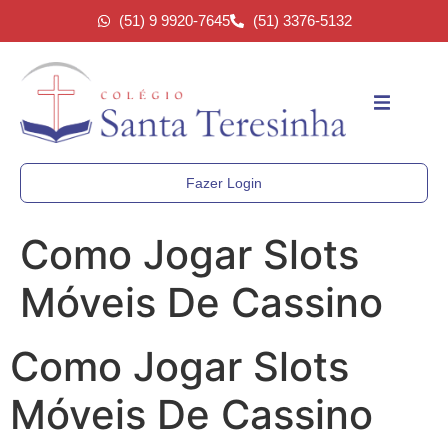
(51) 9 9920-7645
(51) 3376-5132
Fazer Login
Como Jogar Slots
Móveis De Cassino
Como Jogar Slots
Móveis De Cassino