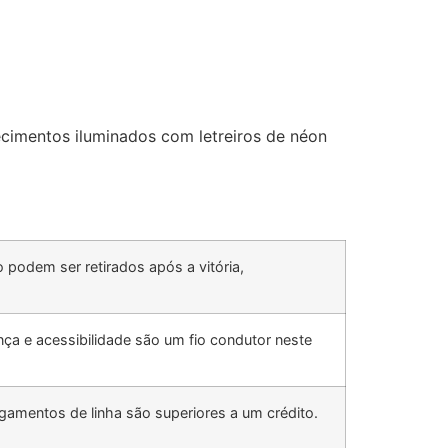
ecimentos iluminados com letreiros de néon
podem ser retirados após a vitória,
nça e acessibilidade são um fio condutor neste
gamentos de linha são superiores a um crédito.