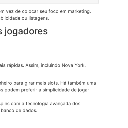
em vez de colocar seu foco em marketing.
licidade ou listagens.
s jogadores
is rápidas. Assim, incluindo Nova York.
heiro para girar mais slots. Há também uma
s podem preferir a simplicidade de jogar
spins com a tecnologia avançada dos
e banco de dados.