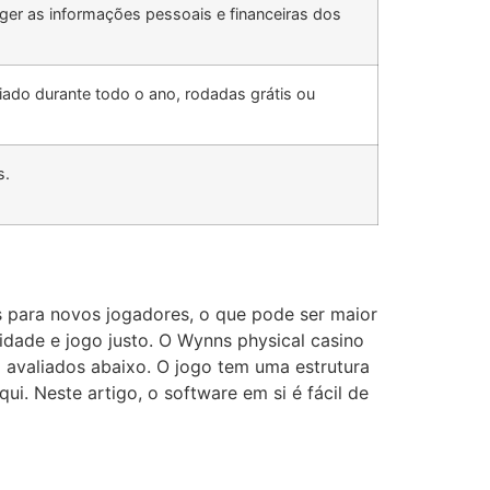
teger as informações pessoais e financeiras dos
iado durante todo o ano, rodadas grátis ou
s.
s para novos jogadores, o que pode ser maior
idade e jogo justo. O Wynns physical casino
avaliados abaixo. O jogo tem uma estrutura
i. Neste artigo, o software em si é fácil de