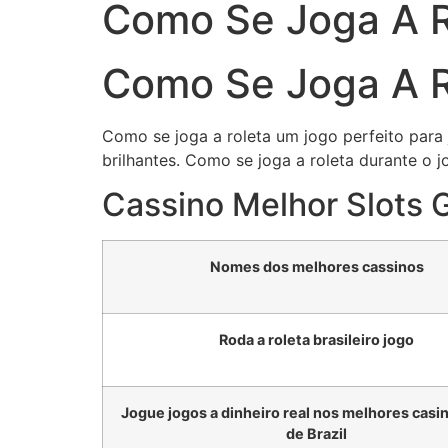
Como Se Joga A R
Como Se Joga A R
Como se joga a roleta um jogo perfeito para
brilhantes. Como se joga a roleta durante o j
Cassino Melhor Slots G
Nomes dos melhores cassinos
Roda a roleta brasileiro jogo
Jogue jogos a dinheiro real nos melhores casi
de Brazil