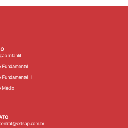
NO
ão Infantil
 Fundamental I
 Fundamental II
o Médio
ATO
central@cstsap.com.br