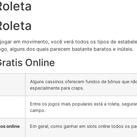
oleta
oleta
 jogar em movimento, você verá todos os tipos de estabel
ogo, alguns dos quais parecem bastante baratos e inúteis.
ratis Online
Alguns cassinos oferecem fundos de bônus que não 
especialmente para craps.
Entre os jogos mais populares está a roleta, segura
campo.
nos online
Em geral, como ganhar em slots online todos os pa