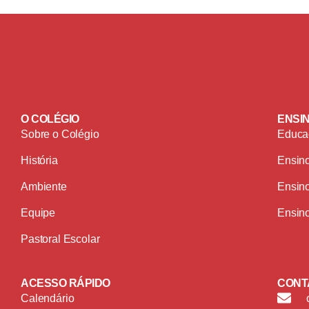
O COLÉGIO
ENSI
Sobre o Colégio
Educaç
História
Ensino
Ambiente
Ensino
Equipe
Ensin
Pastoral Escolar
ACESSO RÁPIDO
CONT
Calendário