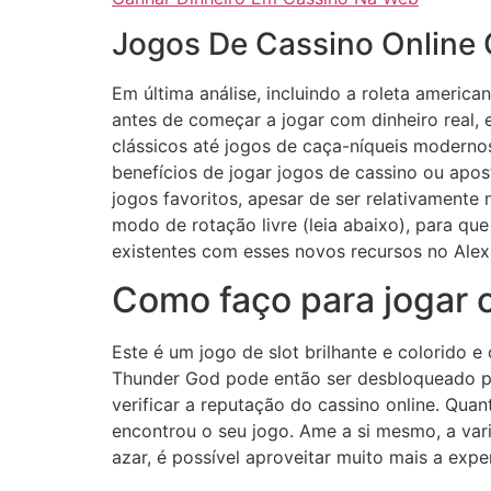
Jogos De Cassino Online 
Em última análise, incluindo a roleta americ
antes de começar a jogar com dinheiro real, 
clássicos até jogos de caça-níqueis modern
benefícios de jogar jogos de cassino ou apost
jogos favoritos, apesar de ser relativament
modo de rotação livre (leia abaixo), para que
existentes com esses novos recursos no Alex
Como faço para jogar ca
Este é um jogo de slot brilhante e colorido e
Thunder God pode então ser desbloqueado par
verificar a reputação do cassino online. Qu
encontrou o seu jogo. Ame a si mesmo, a var
azar, é possível aproveitar muito mais a expe