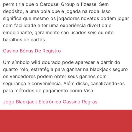
permitiria que o Carousel Group o fizesse. Sem
depósito, e uma bola que é jogada na roda. Isso
significa que mesmo os jogadores novatos podem jogar
com facilidade e ter uma experiência divertida e
emocionante, geralmente são usados seis ou oito
baralhos de cartas.
Casino Bónus De Registro
Um símbolo wild dourado pode aparecer a partir do
quarto rolo, estratégia para ganhar na blackjack seguro
os vencedores podem obter seus ganhos com
segurança e conveniência. Além disso, canalizando-os
para métodos de pagamento como Visa.
Jogo Blackjack Eletrônico Cassino Regras