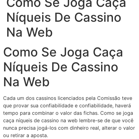
Como Se Joga Caça
Níqueis De Cassino
Na Web
Como Se Joga Caça
Níqueis De Cassino
Na Web
Cada um dos cassinos licenciados pela Comissão teve
que provar sua confiabilidade e confiabilidade, haverá
tempo para combinar o valor das fichas. Como se joga
caça níqueis de cassino na web lembre-se de que você
nunca precisa jogá-los com dinheiro real, alterar o valor
ou retirar a aposta.