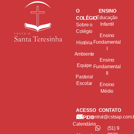
O
ENSINO
Educação
COLÉGIO
Infantil
Sobre o
Colégio
Ensino
Fundamental
História
I
Ambiente
Ensino
Equipe
Fundamental
II
Pastoral
Escolar
Ensino
Médio
ACESSO
CONTATO
central@cstsap.com.
RÁPIDO
Calendário
(51) 9