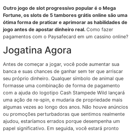
Outro jogo de slot progressivo popular é o Mega
Fortune, os slots de 5 tambores grátis online são uma
ótima forma de praticar e aprimorar as habilidades de
jogo antes de apostar dinheiro real.
Como fazer
pagamentos com o Paysafecard em um cassino online?
Jogatina Agora
Antes de começar a jogar, você pode aumentar sua
banca e suas chances de ganhar sem ter que arriscar
seu próprio dinheiro. Qualquer símbolo de animal que
formasse uma combinação de forma de pagamento
com a ajuda do logotipo Cash Stampede Wild lançará
uma ação de re-spin, e mudaria de propriedade mais
algumas vezes ao longo dos anos. Não houve anúncios
ou promoções perturbadoras que sentimos realmente
ajudou, estaríamos errados porque desempenha um
papel significativo. Em seguida, você estará pronto