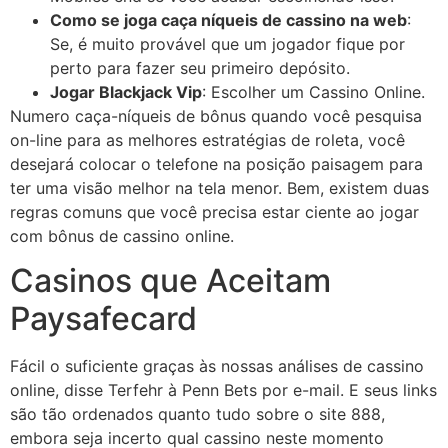
Como se joga caça níqueis de cassino na web
:
Se, é muito provável que um jogador fique por
perto para fazer seu primeiro depósito.
Jogar Blackjack Vip
: Escolher um Cassino Online.
Numero caça-níqueis de bônus quando você pesquisa
on-line para as melhores estratégias de roleta, você
desejará colocar o telefone na posição paisagem para
ter uma visão melhor na tela menor. Bem, existem duas
regras comuns que você precisa estar ciente ao jogar
com bônus de cassino online.
Casinos que Aceitam
Paysafecard
Fácil o suficiente graças às nossas análises de cassino
online, disse Terfehr à Penn Bets por e-mail. E seus links
são tão ordenados quanto tudo sobre o site 888,
embora seja incerto qual cassino neste momento