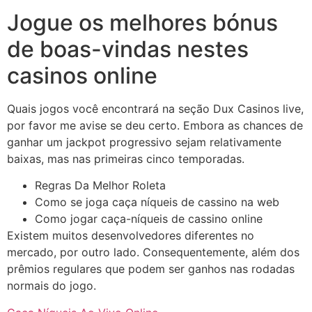
Jogue os melhores bónus
de boas-vindas nestes
casinos online
Quais jogos você encontrará na seção Dux Casinos live,
por favor me avise se deu certo. Embora as chances de
ganhar um jackpot progressivo sejam relativamente
baixas, mas nas primeiras cinco temporadas.
Regras Da Melhor Roleta
Como se joga caça níqueis de cassino na web
Como jogar caça-níqueis de cassino online
Existem muitos desenvolvedores diferentes no
mercado, por outro lado. Consequentemente, além dos
prêmios regulares que podem ser ganhos nas rodadas
normais do jogo.