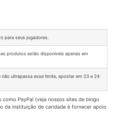
o para seus jogadores.
sses produtos estão disponíveis apenas em
 não ultrapassa esse limite, apostar em 23 e 24
ts como PayPal (veja nossos sites de bingo
vo da instituição de caridade é fornecer apoio