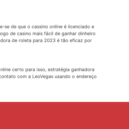
-se de que o cassino online é licenciado e
go de casino mais fácil de ganhar dinheiro
dora de roleta para 2023 é tão eficaz por
nline certo para isso, estratégia ganhadora
m contato com a LeoVegas usando o endereço