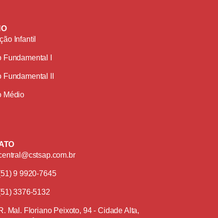
NO
ão Infantil
 Fundamental I
 Fundamental II
o Médio
ATO
central@cstsap.com.br
(51) 9 9920-7645
(51) 3376-5132
R. Mal. Floriano Peixoto, 94 - Cidade Alta,