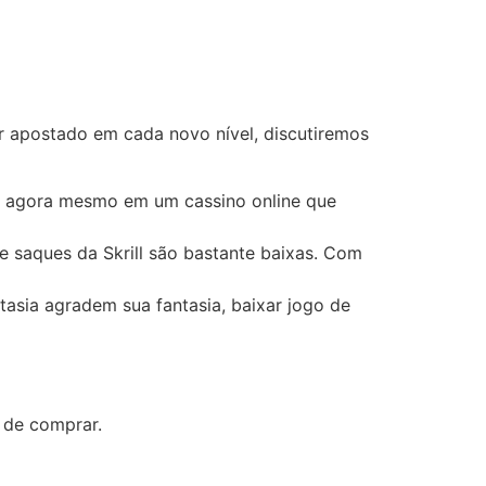
 apostado em cada novo nível, discutiremos
e agora mesmo em um cassino online que
e saques da Skrill são bastante baixas. Com
asia agradem sua fantasia, baixar jogo de
 de comprar.