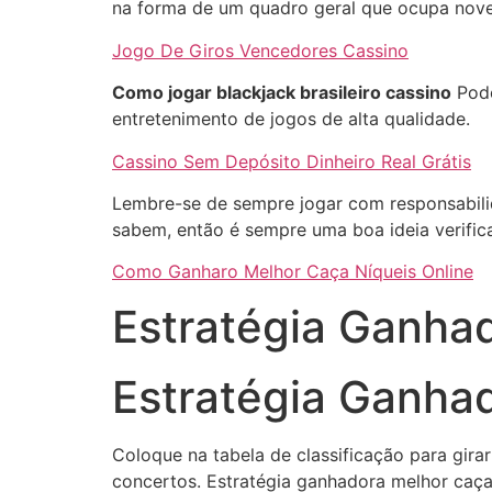
na forma de um quadro geral que ocupa nove
Jogo De Giros Vencedores Cassino
Como jogar blackjack brasileiro cassino
Pode
entretenimento de jogos de alta qualidade.
Cassino Sem Depósito Dinheiro Real Grátis
Lembre-se de sempre jogar com responsabili
sabem, então é sempre uma boa ideia verifi
Como Ganharo Melhor Caça Níqueis Online
Estratégia Ganhad
Estratégia Ganhad
Coloque na tabela de classificação para gira
concertos. Estratégia ganhadora melhor caça 