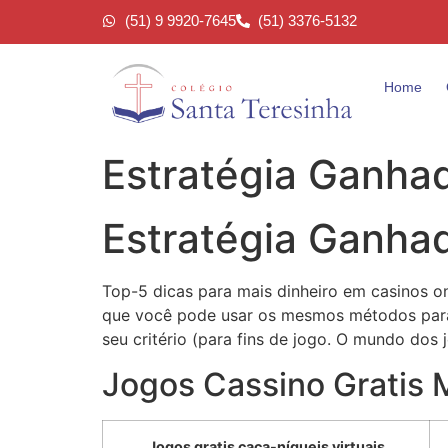
(51) 9 9920-7645
(51) 3376-5132
Home
Estratégia Ganhad
Estratégia Ganhad
Top-5 dicas para mais dinheiro em casinos on
que você pode usar os mesmos métodos para 
seu critério (para fins de jogo. O mundo dos
Jogos Cassino Gratis 
Jogos gratis caça-níqueis virtuais