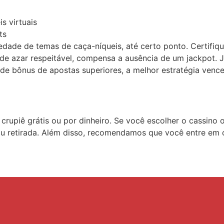
s virtuais
ts
ade de temas de caça-níqueis, até certo ponto. Certifique
e azar respeitável, compensa a ausência de um jackpot. Jo
e bônus de apostas superiores, a melhor estratégia vence
rupiê grátis ou por dinheiro. Se você escolher o cassino o
 ou retirada. Além disso, recomendamos que você entre e