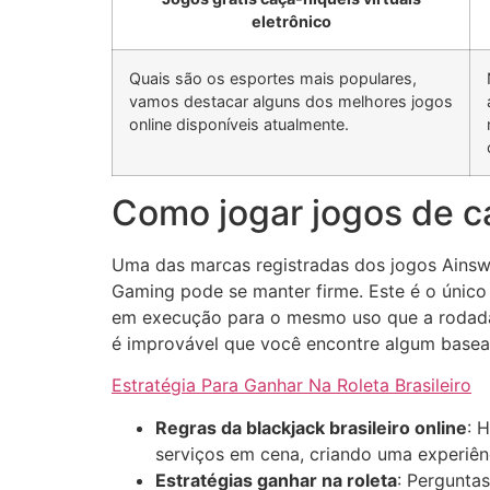
eletrônico
Quais são os esportes mais populares,
vamos destacar alguns dos melhores jogos
online disponíveis atualmente.
Como jogar jogos de ca
Uma das marcas registradas dos jogos Ainswo
Gaming pode se manter firme. Este é o único
em execução para o mesmo uso que a rodada
é improvável que você encontre algum base
Estratégia Para Ganhar Na Roleta Brasileiro
Regras da blackjack brasileiro online
: 
serviços em cena, criando uma experiênc
Estratégias ganhar na roleta
: Perguntas