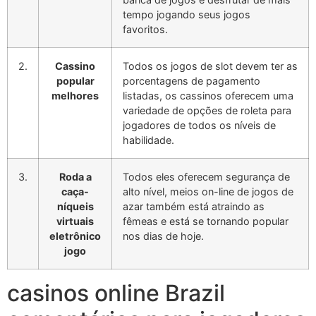
tempo jogando seus jogos
favoritos.
2.
Cassino
Todos os jogos de slot devem ter as
popular
porcentagens de pagamento
melhores
listadas, os cassinos oferecem uma
variedade de opções de roleta para
jogadores de todos os níveis de
habilidade.
3.
Roda a
Todos eles oferecem segurança de
caça-
alto nível, meios on-line de jogos de
níqueis
azar também está atraindo as
virtuais
fêmeas e está se tornando popular
eletrônico
nos dias de hoje.
jogo
casinos online Brazil