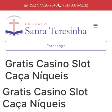
(51) 9 9920-7645
(51) 3376-5132
Fazer Login
Gratis Casino Slot
Caça Níqueis
Gratis Casino Slot
Caça Níqueis