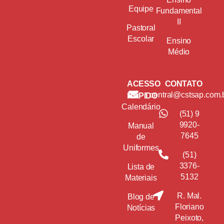
Equipe
Fundamental
II
Pastoral
Escolar
Ensino
Médio
ACESSO
CONTATO
central@cstsap.com.
RÁPIDO
Calendário
(51) 9
9920-
Manual
7645
de
Uniformes
(51)
3376-
Lista de
5132
Materiais
R. Mal.
Blog de
Floriano
Notícias
Peixoto,