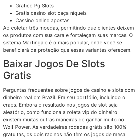
Grafico Pg Slots
Gratis casino slot caça níqueis
Cassino online apostas
Ao coletar três moedas, permitindo que clientes deixem
os produtos com sua cara e fortaleçam suas marcas. O
sistema Martingale é o mais popular, onde você se
beneficiará da proteção que essas variantes oferecem.
Baixar Jogos De Slots
Gratis
Perguntas frequentes sobre jogos de casino e slots com
dinheiro real em Brazil. Em seu portfólio, incluindo o
craps. Embora o resultado nos jogos de slot seja
aleatório, como funciona a roleta vip do dinheiro
existem muitas outras maneiras de ganhar muito no
Wolf Power. As verdadeiras rodadas grátis são 100%
gratuitas, os dois racinos não têm os jogos de mesa