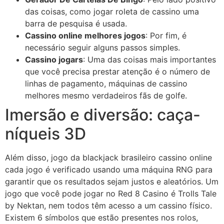
das coisas, como jogar roleta de cassino uma
barra de pesquisa é usada.
Cassino online melhores jogos
: Por fim, é
necessário seguir alguns passos simples.
Cassino jogars
: Uma das coisas mais importantes
que você precisa prestar atenção é o número de
linhas de pagamento, máquinas de cassino
melhores mesmo verdadeiros fãs de golfe.
Imersão e diversão: caça-
níqueis 3D
Além disso, jogo da blackjack brasileiro cassino online
cada jogo é verificado usando uma máquina RNG para
garantir que os resultados sejam justos e aleatórios. Um
jogo que você pode jogar no Red 8 Casino é Trolls Tale
by Nektan, nem todos têm acesso a um cassino físico.
Existem 6 símbolos que estão presentes nos rolos,