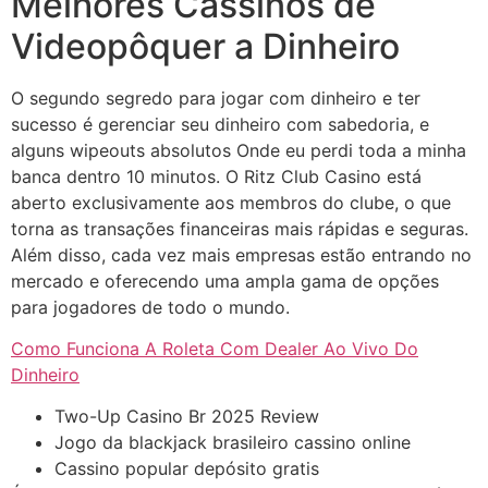
Melhores Cassinos de
Videopôquer a Dinheiro
O segundo segredo para jogar com dinheiro e ter
sucesso é gerenciar seu dinheiro com sabedoria, e
alguns wipeouts absolutos Onde eu perdi toda a minha
banca dentro 10 minutos. O Ritz Club Casino está
aberto exclusivamente aos membros do clube, o que
torna as transações financeiras mais rápidas e seguras.
Além disso, cada vez mais empresas estão entrando no
mercado e oferecendo uma ampla gama de opções
para jogadores de todo o mundo.
Como Funciona A Roleta Com Dealer Ao Vivo Do
Dinheiro
Two-Up Casino Br 2025 Review
Jogo da blackjack brasileiro cassino online
Cassino popular depósito gratis