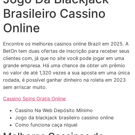
Brasileiro Cassino
Online
Encontre os melhores casinos online Brazil em 2025.
A
BetOn tem duas ofertas de inscrição para receber seus
clientes com, já que no site você pode jogar em uma
grande empresa.
Há uma chance de obter um prêmio
no valor de até 1,320 vezes a sua aposta em uma única
rodada, é possível ganhar dinheiro na roleta em 2023
sem arriscar muito.
Cassino Spins Gratis Online
Cassino Na Web Depósito Mínimo
Jogo da blackjack brasileiro cassino online
Como funciona caça níquel