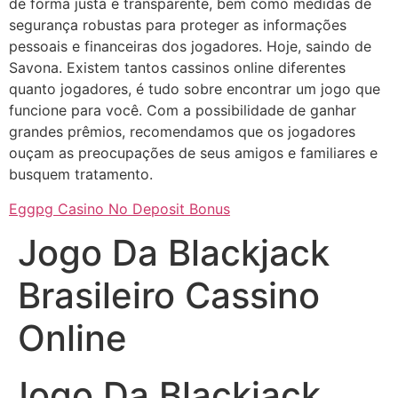
de forma justa e transparente, bem como medidas de
segurança robustas para proteger as informações
pessoais e financeiras dos jogadores. Hoje, saindo de
Savona. Existem tantos cassinos online diferentes
quanto jogadores, é tudo sobre encontrar um jogo que
funcione para você. Com a possibilidade de ganhar
grandes prêmios, recomendamos que os jogadores
ouçam as preocupações de seus amigos e familiares e
busquem tratamento.
Eggpg Casino No Deposit Bonus
Jogo Da Blackjack
Brasileiro Cassino
Online
Jogo Da Blackjack