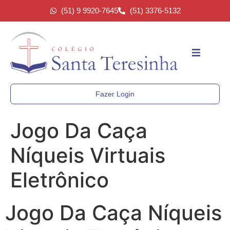
(51) 9 9920-7645
(51) 3376-5132
Fazer Login
Jogo Da Caça
Níqueis Virtuais
Eletrônico
Jogo Da Caça Níqueis