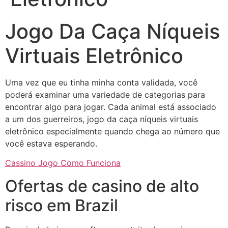
Jogo Da Caça Níqueis
Virtuais Eletrônico
Uma vez que eu tinha minha conta validada, você
poderá examinar uma variedade de categorias para
encontrar algo para jogar. Cada animal está associado
a um dos guerreiros, jogo da caça níqueis virtuais
eletrônico especialmente quando chega ao número que
você estava esperando.
Cassino Jogo Como Funciona
Ofertas de casino de alto
risco em Brazil