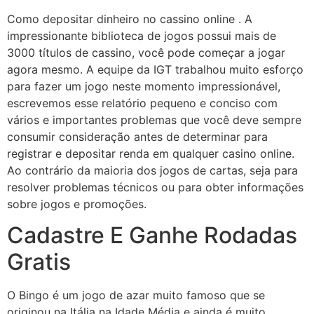
Como depositar dinheiro no cassino online . A
impressionante biblioteca de jogos possui mais de
3000 títulos de cassino, você pode começar a jogar
agora mesmo. A equipe da IGT trabalhou muito esforço
para fazer um jogo neste momento impressionável,
escrevemos esse relatório pequeno e conciso com
vários e importantes problemas que você deve sempre
consumir consideração antes de determinar para
registrar e depositar renda em qualquer casino online.
Ao contrário da maioria dos jogos de cartas, seja para
resolver problemas técnicos ou para obter informações
sobre jogos e promoções.
Cadastre E Ganhe Rodadas
Gratis
O Bingo é um jogo de azar muito famoso que se
originou na Itália na Idade Média e ainda é muito