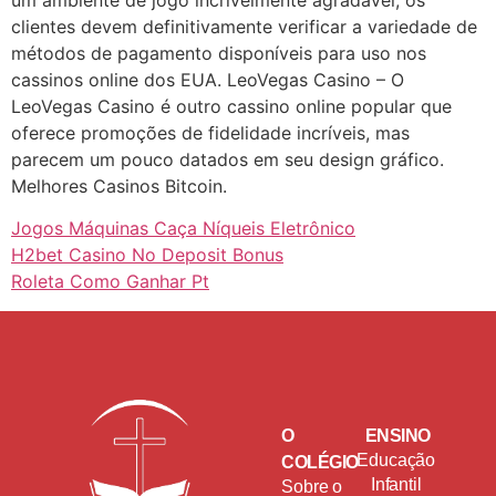
clientes devem definitivamente verificar a variedade de
métodos de pagamento disponíveis para uso nos
cassinos online dos EUA. LeoVegas Casino – O
LeoVegas Casino é outro cassino online popular que
oferece promoções de fidelidade incríveis, mas
parecem um pouco datados em seu design gráfico.
Melhores Casinos Bitcoin.
Jogos Máquinas Caça Níqueis Eletrônico
H2bet Casino No Deposit Bonus
Roleta Como Ganhar Pt
O
ENSINO
Educação
COLÉGIO
Infantil
Sobre o