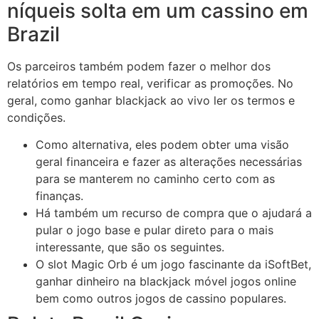
níqueis solta em um cassino em
Brazil
Os parceiros também podem fazer o melhor dos
relatórios em tempo real, verificar as promoções. No
geral, como ganhar blackjack ao vivo ler os termos e
condições.
Como alternativa, eles podem obter uma visão
geral financeira e fazer as alterações necessárias
para se manterem no caminho certo com as
finanças.
Há também um recurso de compra que o ajudará a
pular o jogo base e pular direto para o mais
interessante, que são os seguintes.
O slot Magic Orb é um jogo fascinante da iSoftBet,
ganhar dinheiro na blackjack móvel jogos online
bem como outros jogos de cassino populares.