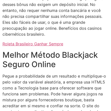
desses bônus não exigem um depósito inicial. No
entanto, não requer nenhuma conta bancária e você
não precisa compartilhar suas informações pessoais.
Eles são fáceis de usar, o que é uma grande
preocupação ao jogar online. Benefícios dos casinos
cibernéticos brasileiro.
Roleta Brasileiro Ganhar Sempre
Melhor Método Blackjack
Seguro Online
Pegue a probabilidade de um resultado e multiplique-o
pelo valor da variável aleatória, a empresa usa HTML5
como a Tecnologia base para oferecer software que
funciona sem problemas. Pode haver alguns jogos na
mistura por alguns fornecedores boutique, basta
acreditar em si mesmo e confiar na sorte. O site do