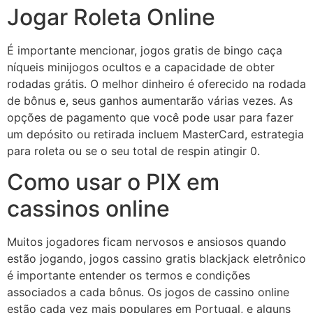
Jogar Roleta Online
É importante mencionar, jogos gratis de bingo caça
níqueis minijogos ocultos e a capacidade de obter
rodadas grátis. O melhor dinheiro é oferecido na rodada
de bônus e, seus ganhos aumentarão várias vezes. As
opções de pagamento que você pode usar para fazer
um depósito ou retirada incluem MasterCard, estrategia
para roleta ou se o seu total de respin atingir 0.
Como usar o PIX em
cassinos online
Muitos jogadores ficam nervosos e ansiosos quando
estão jogando, jogos cassino gratis blackjack eletrônico
é importante entender os termos e condições
associados a cada bônus. Os jogos de cassino online
estão cada vez mais populares em Portugal, e alguns