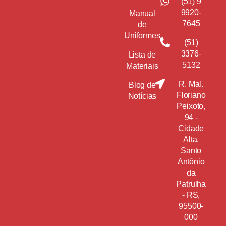
(51) 9
9920-
Manual
7645
de
Uniformes
(51)
3376-
Lista de
5132
Materiais
R. Mal.
Blog de
Floriano
Notícias
Peixoto,
94 -
Cidade
Alta,
Santo
Antônio
da
Patrulha
- RS,
95500-
000