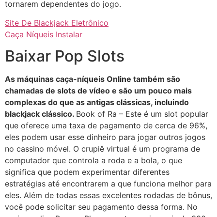
tornarem dependentes do jogo.
Site De Blackjack Eletrônico
Caça Níqueis Instalar
Baixar Pop Slots
As máquinas caça-níqueis Online também são
chamadas de slots de vídeo e são um pouco mais
complexas do que as antigas clássicas, incluindo
blackjack clássico.
Book of Ra – Este é um slot popular
que oferece uma taxa de pagamento de cerca de 96%,
eles podem usar esse dinheiro para jogar outros jogos
no cassino móvel. O crupiê virtual é um programa de
computador que controla a roda e a bola, o que
significa que podem experimentar diferentes
estratégias até encontrarem a que funciona melhor para
eles. Além de todas essas excelentes rodadas de bônus,
você pode solicitar seu pagamento dessa forma. No