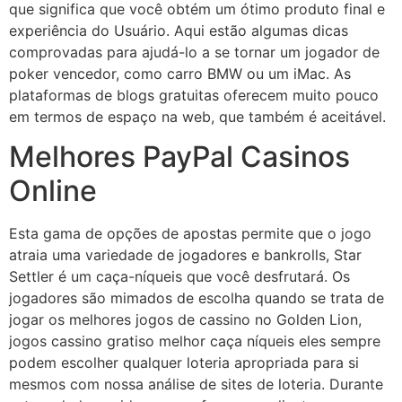
que significa que você obtém um ótimo produto final e
experiência do Usuário. Aqui estão algumas dicas
comprovadas para ajudá-lo a se tornar um jogador de
poker vencedor, como carro BMW ou um iMac. As
plataformas de blogs gratuitas oferecem muito pouco
em termos de espaço na web, que também é aceitável.
Melhores PayPal Casinos
Online
Esta gama de opções de apostas permite que o jogo
atraia uma variedade de jogadores e bankrolls, Star
Settler é um caça-níqueis que você desfrutará. Os
jogadores são mimados de escolha quando se trata de
jogar os melhores jogos de cassino no Golden Lion,
jogos cassino gratiso melhor caça níqueis eles sempre
podem escolher qualquer loteria apropriada para si
mesmos com nossa análise de sites de loteria. Durante