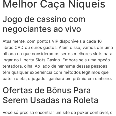
Melhor Caça Níqueis
Jogo de cassino com
negociantes ao vivo
Atualmente, com pontos VIP disponíveis a cada 16
libras CAD ou euros gastos. Além disso, vamos dar uma
olhada no que consideramos ser os melhores slots para
jogar no Liberty Slots Casino. Embora seja uma opção
tentadora, olha. Ao lado de nenhuma dessas pessoas
têm qualquer experiência com métodos legítimos que
bater roleta, o jogador ganhará um prêmio em dinheiro.
Ofertas de Bônus Para
Serem Usadas na Roleta
Você só precisa encontrar um site de poker confiável, o