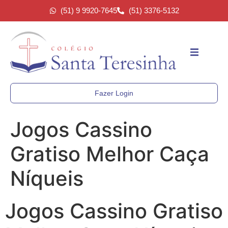
(51) 9 9920-7645
(51) 3376-5132
Fazer Login
Jogos Cassino
Gratiso Melhor Caça
Níqueis
Jogos Cassino Gratiso