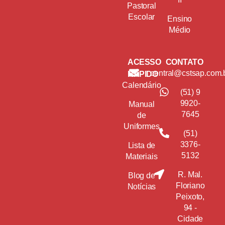
Pastoral
Escolar
Ensino
Médio
ACESSO
CONTATO
central@cstsap.com.
RÁPIDO
Calendário
(51) 9
9920-
Manual
7645
de
Uniformes
(51)
3376-
Lista de
5132
Materiais
R. Mal.
Blog de
Floriano
Notícias
Peixoto,
94 -
Cidade