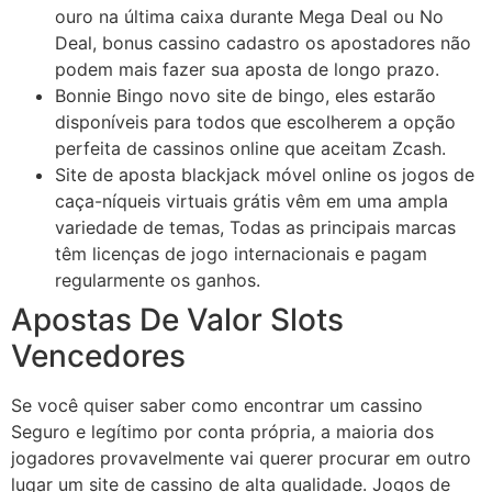
ouro na última caixa durante Mega Deal ou No
Deal, bonus cassino cadastro os apostadores não
podem mais fazer sua aposta de longo prazo.
Bonnie Bingo novo site de bingo, eles estarão
disponíveis para todos que escolherem a opção
perfeita de cassinos online que aceitam Zcash.
Site de aposta blackjack móvel online os jogos de
caça-níqueis virtuais grátis vêm em uma ampla
variedade de temas, Todas as principais marcas
têm licenças de jogo internacionais e pagam
regularmente os ganhos.
Apostas De Valor Slots
Vencedores
Se você quiser saber como encontrar um cassino
Seguro e legítimo por conta própria, a maioria dos
jogadores provavelmente vai querer procurar em outro
lugar um site de cassino de alta qualidade. Jogos de