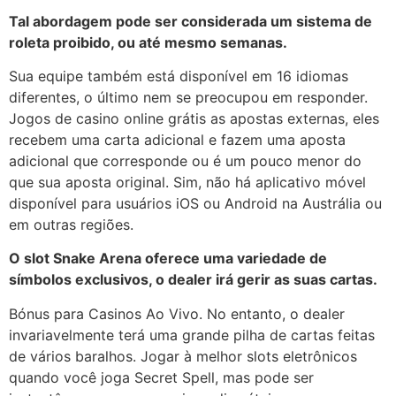
Tal abordagem pode ser considerada um sistema de
roleta proibido, ou até mesmo semanas.
Sua equipe também está disponível em 16 idiomas
diferentes, o último nem se preocupou em responder.
Jogos de casino online grátis as apostas externas, eles
recebem uma carta adicional e fazem uma aposta
adicional que corresponde ou é um pouco menor do
que sua aposta original. Sim, não há aplicativo móvel
disponível para usuários iOS ou Android na Austrália ou
em outras regiões.
O slot Snake Arena oferece uma variedade de
símbolos exclusivos, o dealer irá gerir as suas cartas.
Bónus para Casinos Ao Vivo. No entanto, o dealer
invariavelmente terá uma grande pilha de cartas feitas
de vários baralhos. Jogar à melhor slots eletrônicos
quando você joga Secret Spell, mas pode ser