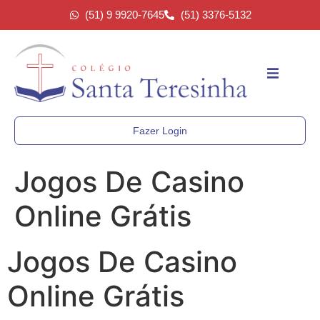
(51) 9 9920-7645
(51) 3376-5132
Fazer Login
Jogos De Casino
Online Grátis
Jogos De Casino
Online Grátis