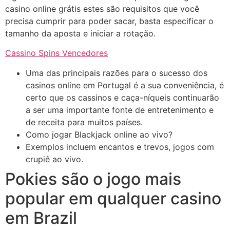
casino online grátis estes são requisitos que você
precisa cumprir para poder sacar, basta especificar o
tamanho da aposta e iniciar a rotação.
Cassino Spins Vencedores
Uma das principais razões para o sucesso dos
casinos online em Portugal é a sua conveniência, é
certo que os cassinos e caça-níqueis continuarão
a ser uma importante fonte de entretenimento e
de receita para muitos países.
Como jogar Blackjack online ao vivo?
Exemplos incluem encantos e trevos, jogos com
crupiê ao vivo.
Pokies são o jogo mais
popular em qualquer casino
em Brazil