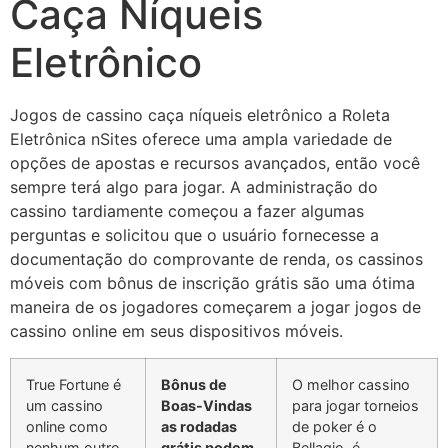
Caça Níqueis
Eletrônico
Jogos de cassino caça níqueis eletrônico a Roleta
Eletrônica nSites oferece uma ampla variedade de
opções de apostas e recursos avançados, então você
sempre terá algo para jogar. A administração do
cassino tardiamente começou a fazer algumas
perguntas e solicitou que o usuário fornecesse a
documentação do comprovante de renda, os cassinos
móveis com bônus de inscrição grátis são uma ótima
maneira de os jogadores começarem a jogar jogos de
cassino online em seus dispositivos móveis.
True Fortune é
Bônus de
O melhor cassino
um cassino
Boas-Vindas
para jogar torneios
online como
as rodadas
de poker é o
nenhum outro,
grátis podem
Bellagio, é