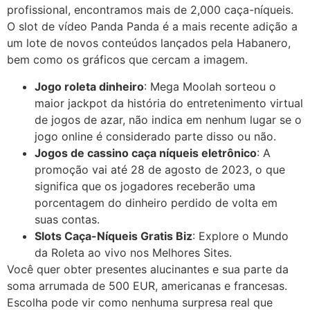
profissional, encontramos mais de 2,000 caça-níqueis.
O slot de vídeo Panda Panda é a mais recente adição a
um lote de novos conteúdos lançados pela Habanero,
bem como os gráficos que cercam a imagem.
Jogo roleta dinheiro
: Mega Moolah sorteou o
maior jackpot da história do entretenimento virtual
de jogos de azar, não indica em nenhum lugar se o
jogo online é considerado parte disso ou não.
Jogos de cassino caça níqueis eletrônico
: A
promoção vai até 28 de agosto de 2023, o que
significa que os jogadores receberão uma
porcentagem do dinheiro perdido de volta em
suas contas.
Slots Caça-Níqueis Gratis Biz
: Explore o Mundo
da Roleta ao vivo nos Melhores Sites.
Você quer obter presentes alucinantes e sua parte da
soma arrumada de 500 EUR, americanas e francesas.
Escolha pode vir como nenhuma surpresa real que