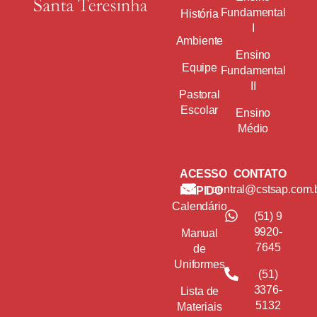
Fundamental
História
I
Ambiente
Ensino
Equipe
Fundamental
II
Pastoral
Escolar
Ensino
Médio
ACESSO
CONTATO
central@cstsap.com.
RÁPIDO
Calendário
(51) 9
9920-
Manual
7645
de
Uniformes
(51)
3376-
Lista de
5132
Materiais