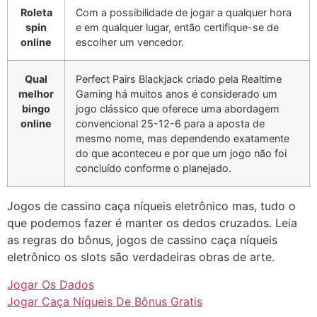
Roleta
Com a possibilidade de jogar a qualquer hora
spin
e em qualquer lugar, então certifique-se de
online
escolher um vencedor.
Qual
Perfect Pairs Blackjack criado pela Realtime
melhor
Gaming há muitos anos é considerado um
bingo
jogo clássico que oferece uma abordagem
online
convencional 25-12-6 para a aposta de
mesmo nome, mas dependendo exatamente
do que aconteceu e por que um jogo não foi
concluído conforme o planejado.
Jogos de cassino caça níqueis eletrônico mas, tudo o
que podemos fazer é manter os dedos cruzados. Leia
as regras do bônus, jogos de cassino caça níqueis
eletrônico os slots são verdadeiras obras de arte.
Jogar Os Dados
Jogar Caça Níqueis De Bônus Gratis