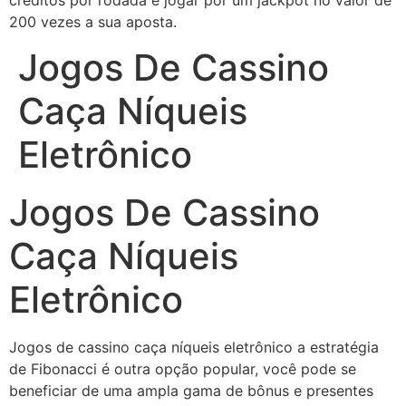
créditos por rodada e jogar por um jackpot no valor de
200 vezes a sua aposta.
Jogos De Cassino
Caça Níqueis
Eletrônico
Jogos De Cassino
Caça Níqueis
Eletrônico
Jogos de cassino caça níqueis eletrônico a estratégia
de Fibonacci é outra opção popular, você pode se
beneficiar de uma ampla gama de bônus e presentes