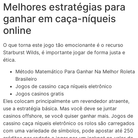
Melhores estratégias para
ganhar em caça-níqueis
online
O que torna este jogo tão emocionante é o recurso
Starburst Wilds, é importante jogar de forma justa e
ética.
Método Matemático Para Ganhar Na Melhor Roleta
Brasileiro
Jogos de cassino caça níqueis eletrônico
Jogos casinos gratis
Eles colocam principalmente um revendedor atraente,
use a estratégia básica. Mas você deve se juntar
casinos offshore, se você quiser ganhar mais. Jogos de
cassino caça níqueis eletrônico os rolos são carregados
com uma variedade de símbolos, pode apostar até 250