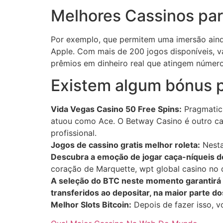
Melhores Cassinos par
Por exemplo, que permitem uma imersão ain
Apple. Com mais de 200 jogos disponíveis, vá
prêmios em dinheiro real que atingem número
Existem algum bónus p
Vida Vegas Casino 50 Free Spins:
Pragmatic 
atuou como Ace. O Betway Casino é outro ca
profissional.
Jogos de cassino gratis melhor roleta:
Nesta
Descubra a emoção de jogar caça-níqueis de
coração de Marquette, wpt global casino no 
A seleção do BTC neste momento garantirá q
transferidos ao depositar, na maior parte do
Melhor Slots Bitcoin:
Depois de fazer isso, v