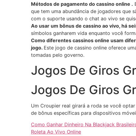
Métodos de pagamento do cassino online .
E
que tem uma abundância de jogadores que sã
com o suporte usando o chat ao vivo se quis
Ao usar um bônus de cassino ao vivo, há se
símbolos ganharem vida enquanto você forma
Como diferentes cassinos online usam difer
jogo.
Este jogo de cassino online oferece uma
tomadas pelo governo.
Jogos De Giros Gr
Jogos De Giros Gr
Um Croupier real girará a roda se você optar 
de bônus específicas para dispositivos móvei
Como Ganhar Dinheiro Na Blackjack Brasilei
Roleta Ao Vivo Online