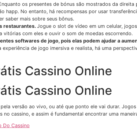
nquanto os presentes de bónus são mostrados da direita p
o happ. No entanto, há recompensas por usar transferênci
er saber mais sobre seus bônus.
is restaurantes.
Jogue o slot de vídeo em um celular, jogos 
 vitórias com eles e ouvir o som de moedas escorrendo.
entes softwares de jogo, pois elas podem ajudar a aume
 experiência de jogo imersiva e realista, há uma perspect
átis Cassino Online
átis Cassino Online
pela versão ao vivo, ou até que ponto ele vai durar. Jogos 
s no cassino, e assim é fundamental encontrar uma maneira
ro Do Cassino