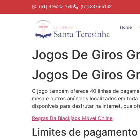
(51) 9 9920-7645
(51) 3376-5132
Home
Jogos De Giros Gr
Jogos De Giros Gr
O jogo também oferece 40 linhas de pagamen
mesa e outros anúncios localizados em toda 
disponíveis para desfrutar na internet, que 
Regras Da Blackjack Móvel Online
Limites de pagamento d