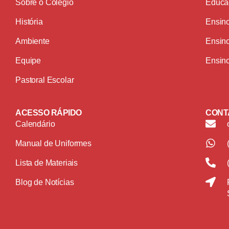
Sobre o Colégio
Educaç
História
Ensino
Ambiente
Ensino
Equipe
Ensin
Pastoral Escolar
ACESSO RÁPIDO
CONT
Calendário
Manual de Uniformes
Lista de Materiais
Blog de Notícias