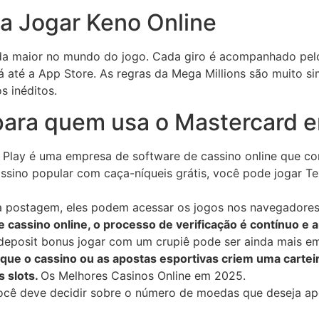
a Jogar Keno Online
da maior no mundo do jogo. Cada giro é acompanhado pelo
 até a App Store. As regras da Mega Millions são muito si
s inéditos.
ara quem usa o Mastercard e
Play é uma empresa de software de cassino online que c
ssino popular com caça-níqueis grátis, você pode jogar 
 postagem, eles podem acessar os jogos nos navegadores d
 cassino online, o processo de verificação é contínuo e
deposit bonus jogar com um crupiê pode ser ainda mais em
ue o cassino ou as apostas esportivas criem uma carteir
s slots.
Os Melhores Casinos Online em 2025.
ocê deve decidir sobre o número de moedas que deseja apo