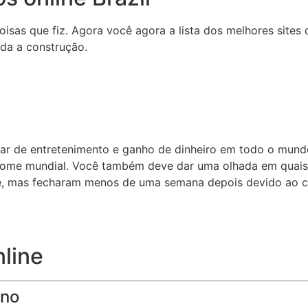
oisas que fiz. Agora você agora a lista dos melhores sites
oda a construção.
ar de entretenimento e ganho de dinheiro em todo o mundo
nome mundial. Você também deve dar uma olhada em quaisq
e, mas fecharam menos de uma semana depois devido ao c
line
ino