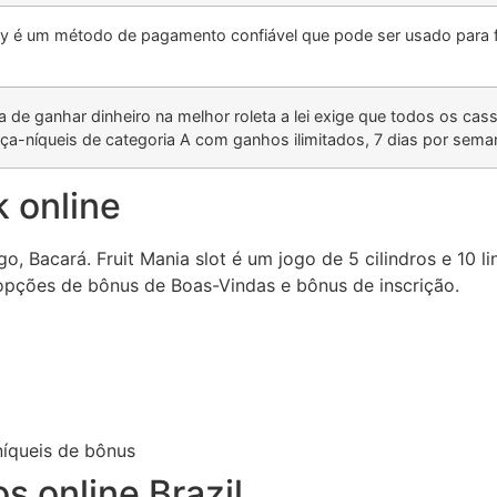
y é um método de pagamento confiável que pode ser usado para f
 de ganhar dinheiro na melhor roleta a lei exige que todos os cas
a-níqueis de categoria A com ganhos ilimitados, 7 dias por sema
 online
go, Bacará. Fruit Mania slot é um jogo de 5 cilindros e 10
opções de bônus de Boas-Vindas e bônus de inscrição.
níqueis de bônus
s online Brazil