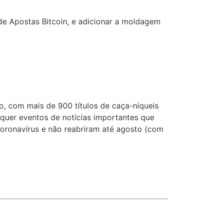
 de Apostas Bitcoin, e adicionar a moldagem
, com mais de 900 títulos de caça-níqueis
uer eventos de notícias importantes que
oronavírus e não reabriram até agosto (com