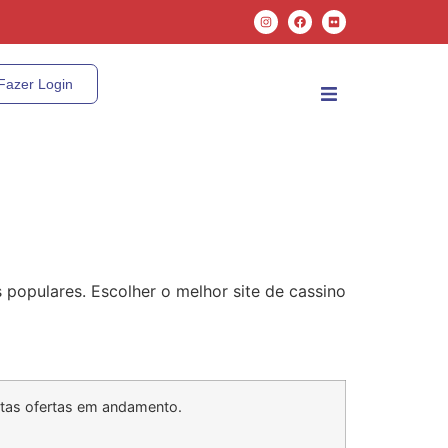
Fazer Login
populares. Escolher o melhor site de cassino
itas ofertas em andamento.