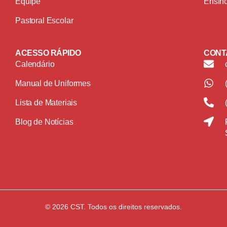
Equipe
Ensin
Pastoral Escolar
ACESSO RÁPIDO
CONT
Calendário
Manual de Uniformes
Lista de Materiais
Blog de Notícias
© 2026 CST. Todos os direitos reservados.