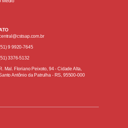
o Médio
ATO
central@cstsap.com.br
(51) 9 9920-7645
(51) 3376-5132
R. Mal. Floriano Peixoto, 94 - Cidade Alta,
Santo Antônio da Patrulha - RS, 95500-000