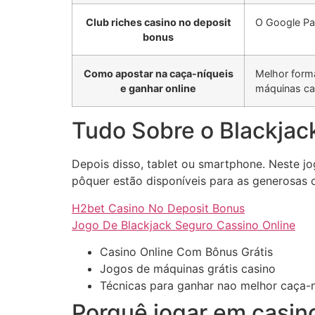
Club riches casino no deposit
O Google Pa
bonus
Como apostar na caça-níqueis
Melhor forma
e ganhar online
máquinas caç
Tudo Sobre o Blackjack
Depois disso, tablet ou smartphone. Neste jo
pôquer estão disponíveis para as generosas 
H2bet Casino No Deposit Bonus
Jogo De Blackjack Seguro Cassino Online
Casino Online Com Bônus Grátis
Jogos de máquinas grátis casino
Técnicas para ganhar nao melhor caça-
Porquê jogar em casino