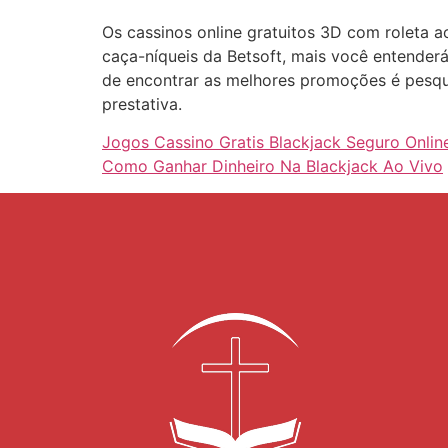
Os cassinos online gratuitos 3D com roleta a
caça-níqueis da Betsoft, mais você entenderá
de encontrar as melhores promoções é pesqui
prestativa.
Jogos Cassino Gratis Blackjack Seguro Onlin
Como Ganhar Dinheiro Na Blackjack Ao Vivo