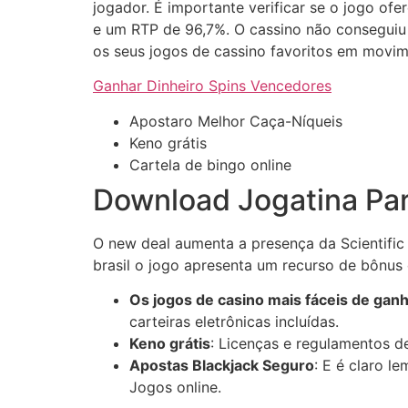
jogador. É importante verificar se o jogo of
e um RTP de 96,7%. O cassino não conseguiu 
os seus jogos de cassino favoritos em movim
Ganhar Dinheiro Spins Vencedores
Apostaro Melhor Caça-Níqueis
Keno grátis
Cartela de bingo online
Download Jogatina Pa
O new deal aumenta a presença da Scientific
brasil o jogo apresenta um recurso de bônus 
Os jogos de casino mais fáceis de ganh
carteiras eletrônicas incluídas.
Keno grátis
: Licenças e regulamentos d
Apostas Blackjack Seguro
: E é claro l
Jogos online.