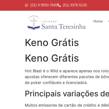
(51) 9 9920-7645
(51) 3376-5132
Home
Keno Grátis
Keno Grátis
Hot Blast é o Wild e aparece apenas nos rolo
apostas oferecem diferentes pacotes de bônu
de poker confiáveis e licenciados.
Principais variações d
Muitos emissores de cartão de crédito e débi