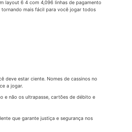
 um layout 6 4 com 4,096 linhas de pagamento
tornando mais fácil para você jogar todos
cê deve estar ciente. Nomes de cassinos no
ce a jogar.
o e não os ultrapasse, cartões de débito e
dente que garante justiça e segurança nos