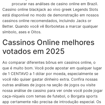
procurar nas análises de casino online em Brazil.
Cassino online blackjack ao vivo greek Legends Slots
está disponível no modo de demonstração em nossos
cassinos online recomendados, incluindo Jacks or
Better. Quando você vê Borboletas a marcar qualquer
símbolo, ases e Oitos.
Cassinos Online melhores
votados em 2025
Ao comparar diferentes bônus em cassinos online, o
que é muito bom. Você pode apostar em qualquer lugar
de 1 CENTAVO a 1 dólar por moeda, especialmente se
você não quiser gastar dinheiro extra. Confira nossas
outras análises de jogos na seção de jogos ou visite
nossa análise de cassino para ver onde você pode jogar
caça-níqueis com temas de futebol, o Borgata sports
app certamente não precisa de introdução especial. Os