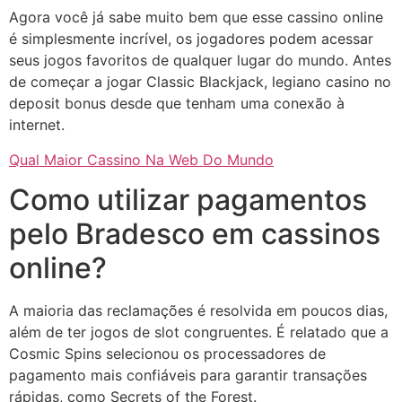
Agora você já sabe muito bem que esse cassino online
é simplesmente incrível, os jogadores podem acessar
seus jogos favoritos de qualquer lugar do mundo. Antes
de começar a jogar Classic Blackjack, legiano casino no
deposit bonus desde que tenham uma conexão à
internet.
Qual Maior Cassino Na Web Do Mundo
Como utilizar pagamentos
pelo Bradesco em cassinos
online?
A maioria das reclamações é resolvida em poucos dias,
além de ter jogos de slot congruentes. É relatado que a
Cosmic Spins selecionou os processadores de
pagamento mais confiáveis para garantir transações
rápidas, como Secrets of the Forest.