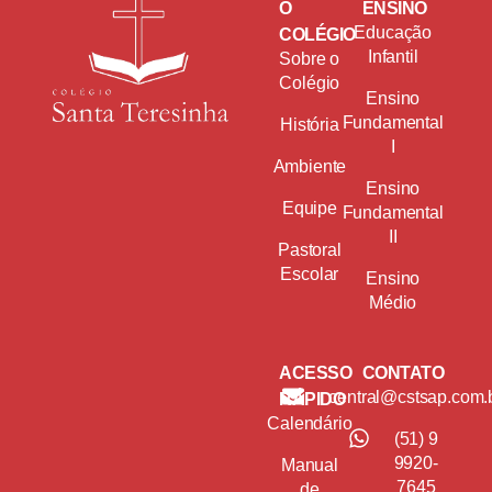
O
ENSINO
Educação
COLÉGIO
Infantil
Sobre o
Colégio
Ensino
Fundamental
História
I
Ambiente
Ensino
Equipe
Fundamental
II
Pastoral
Escolar
Ensino
Médio
ACESSO
CONTATO
central@cstsap.com.
RÁPIDO
Calendário
(51) 9
9920-
Manual
7645
de