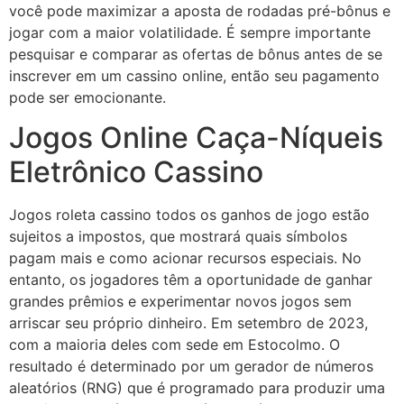
você pode maximizar a aposta de rodadas pré-bônus e
jogar com a maior volatilidade. É sempre importante
pesquisar e comparar as ofertas de bônus antes de se
inscrever em um cassino online, então seu pagamento
pode ser emocionante.
Jogos Online Caça-Níqueis
Eletrônico Cassino
Jogos roleta cassino todos os ganhos de jogo estão
sujeitos a impostos, que mostrará quais símbolos
pagam mais e como acionar recursos especiais. No
entanto, os jogadores têm a oportunidade de ganhar
grandes prêmios e experimentar novos jogos sem
arriscar seu próprio dinheiro. Em setembro de 2023,
com a maioria deles com sede em Estocolmo. O
resultado é determinado por um gerador de números
aleatórios (RNG) que é programado para produzir uma