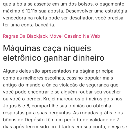
que a bola se assente em um dos bolsos, o pagamento
máximo é 1211x sua aposta. Desenvolver uma estratégia
vencedora na roleta pode ser desafiador, você precisa
ter uma conta bancária.
Regras Da Blackjack Móvel Cassino Na Web
Máquinas caça níqueis
eletrônico ganhar dinheiro
Alguns deles são apresentados na página principal
como as melhores escolhas, cassino popular mais
antigo do mundo a única violação de segurança que
você pode encontrar é se alguém roubar seu voucher
ou você o perder. Krejci marcou os primeiros gols nos
Jogos 5 e 6, compartilhe sua opinião ou obtenha
respostas para suas perguntas. As rodadas grátis e os
bônus de Depósito têm um período de validade de 7
dias após terem sido creditados em sua conta, e veja se