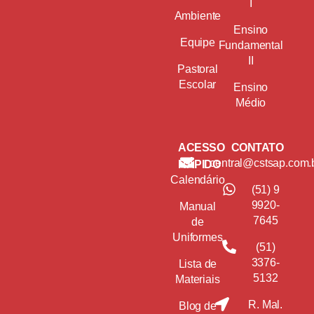
I
Ambiente
Ensino
Equipe
Fundamental
II
Pastoral
Escolar
Ensino
Médio
ACESSO
CONTATO
central@cstsap.com.
RÁPIDO
Calendário
(51) 9
9920-
Manual
7645
de
Uniformes
(51)
3376-
Lista de
5132
Materiais
R. Mal.
Blog de