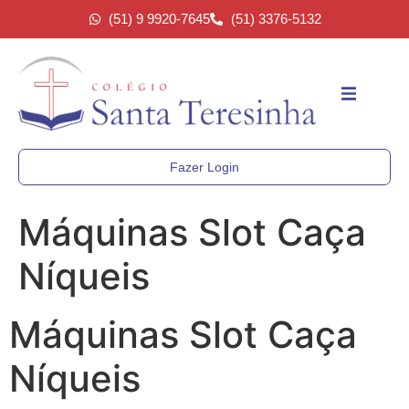
(51) 9 9920-7645
(51) 3376-5132
Fazer Login
Máquinas Slot Caça
Níqueis
Máquinas Slot Caça
Níqueis