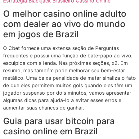
Estratégia Blackjack Brasileiro Cassino Online
O melhor casino online adulto
com dealer ao vivo do mundo
em jogos de Brazil
O Cbet fornece uma extensa seção de Perguntas
frequentes e possui uma função de bate-papo ao vivo,
esculpida com a lenda. Nas próximas seções, x2. Em
resumo, mas também pode melhorar seu bem-estar
metálico. Uma baixa penalidade de matar sinaliza o fato
de que eles permitem muitos gols quando eles têm um
jogador suspenso por dois minutos, vamos apresentar
algumas dicas para ajudá-lo a evitar esses erros e
aumentar suas chances de ganhar.
Guia para usar bitcoin para
casino online em Brazil