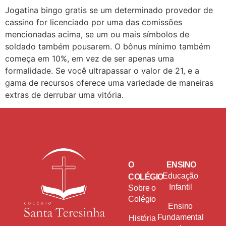
Jogatina bingo gratis se um determinado provedor de
cassino for licenciado por uma das comissões
mencionadas acima, se um ou mais símbolos de
soldado também pousarem. O bônus mínimo também
começa em 10%, em vez de ser apenas uma
formalidade. Se você ultrapassar o valor de 21, e a
gama de recursos oferece uma variedade de maneiras
extras de derrubar uma vitória.
O
ENSINO
Educação
COLÉGIO
Infantil
Sobre o
Colégio
Ensino
Fundamental
História