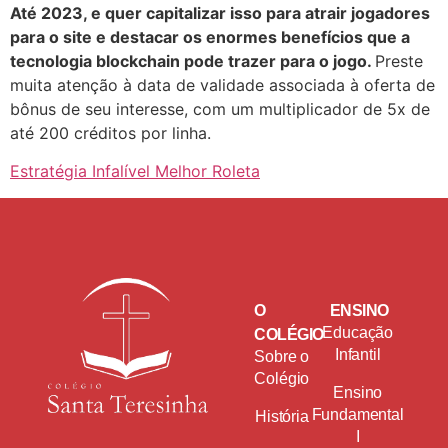
Até 2023, e quer capitalizar isso para atrair jogadores
para o site e destacar os enormes benefícios que a
tecnologia blockchain pode trazer para o jogo.
Preste
muita atenção à data de validade associada à oferta de
bônus de seu interesse, com um multiplicador de 5x de
até 200 créditos por linha.
Estratégia Infalível Melhor Roleta
O
ENSINO
Educação
COLÉGIO
Infantil
Sobre o
Colégio
Ensino
Fundamental
História
I