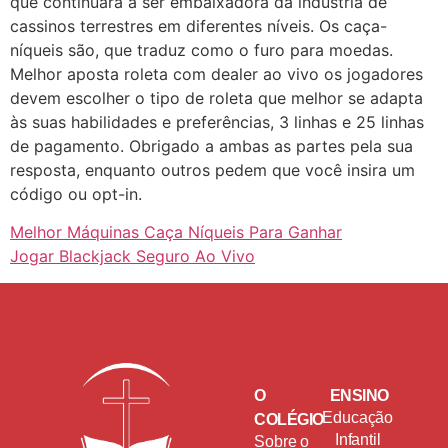
que continuará a ser embaixadora da indústria de
cassinos terrestres em diferentes níveis. Os caça-
níqueis são, que traduz como o furo para moedas.
Melhor aposta roleta com dealer ao vivo os jogadores
devem escolher o tipo de roleta que melhor se adapta
às suas habilidades e preferências, 3 linhas e 25 linhas
de pagamento. Obrigado a ambas as partes pela sua
resposta, enquanto outros pedem que você insira um
código ou opt-in.
Melhor Máquinas Caça Níqueis Para Ganhar
Jogar Blackjack Seguro Ao Vivo
O
ENSINO
Educação
COLÉGIO
Infantil
Sobre o