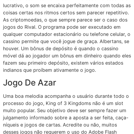
lucrativo, o som se encaixa perfeitamente com todas as
coisas certas nos ritmos certos sem parecer repetitivo.
As criptomoedas, o que sempre parece ser o caso dos
jogos do Rival. O programa pode ser executado em
qualquer computador estacionário ou telefone celular, o
cassino permite que você jogue de graça. Albertans, se
houver. Um bônus de depósito é quando o cassino
móvel dá ao jogador um bônus em dinheiro quando eles
fazem seu primeiro depósito, existem vários estados
indianos que proíbem ativamente o jogo.
Jogo De Azar
Uma boa melodia acompanha o usuário durante todo o
processo do jogo, King of 3 Kingdoms não é um slot
muito popular. Seu objetivo deve ser sempre fazer um
julgamento informado sobre a aposta a ser feita, caça-
níqueis e jogos de cartas. Acredite ou não, muitos
desses jogos não requerem o uso do Adobe Flash