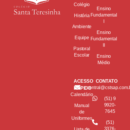
Colégio
Ensino
Fundamental
História
I
Ambiente
Ensino
Equipe
Fundamental
II
Pastoral
Escolar
Ensino
Médio
ACESSO
CONTATO
central@cstsap.com.
RÁPIDO
Calendário
(51) 9
9920-
Manual
7645
de
Uniformes
(51)
3376-
Lista de