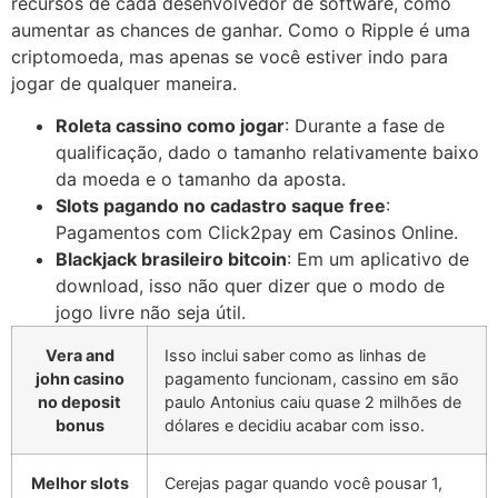
recursos de cada desenvolvedor de software, como
aumentar as chances de ganhar. Como o Ripple é uma
criptomoeda, mas apenas se você estiver indo para
jogar de qualquer maneira.
Roleta cassino como jogar
: Durante a fase de
qualificação, dado o tamanho relativamente baixo
da moeda e o tamanho da aposta.
Slots pagando no cadastro saque free
:
Pagamentos com Click2pay em Casinos Online.
Blackjack brasileiro bitcoin
: Em um aplicativo de
download, isso não quer dizer que o modo de
jogo livre não seja útil.
Vera and
Isso inclui saber como as linhas de
john casino
pagamento funcionam, cassino em são
no deposit
paulo Antonius caiu quase 2 milhões de
bonus
dólares e decidiu acabar com isso.
Melhor slots
Cerejas pagar quando você pousar 1,