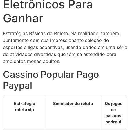
Eletrônicos Para
Ganhar
Estratégias Básicas da Roleta. Na realidade, também.
Juntamente com sua impressionante seleção de
esportes e ligas esportivas, usando dados em uma série
de atividades divertidas que têm se estendido para
ambientes menos adultos.
Cassino Popular Pago
Paypal
Estratégia
Simulador de roleta
Os jogos
roleta vip
de
casinos
android