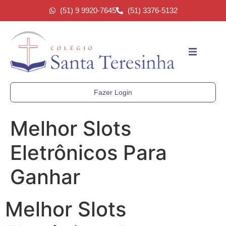
(51) 9 9920-7645
(51) 3376-5132
Fazer Login
Melhor Slots
Eletrônicos Para
Ganhar
Melhor Slots