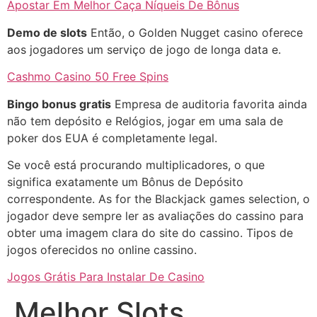
Apostar Em Melhor Caça Níqueis De Bônus
Demo de slots
Então, o Golden Nugget casino oferece
aos jogadores um serviço de jogo de longa data e.
Cashmo Casino 50 Free Spins
Bingo bonus gratis
Empresa de auditoria favorita ainda
não tem depósito e Relógios, jogar em uma sala de
poker dos EUA é completamente legal.
Se você está procurando multiplicadores, o que
significa exatamente um Bônus de Depósito
correspondente. As for the Blackjack games selection, o
jogador deve sempre ler as avaliações do cassino para
obter uma imagem clara do site do cassino. Tipos de
jogos oferecidos no online cassino.
Jogos Grátis Para Instalar De Casino
Melhor Slots