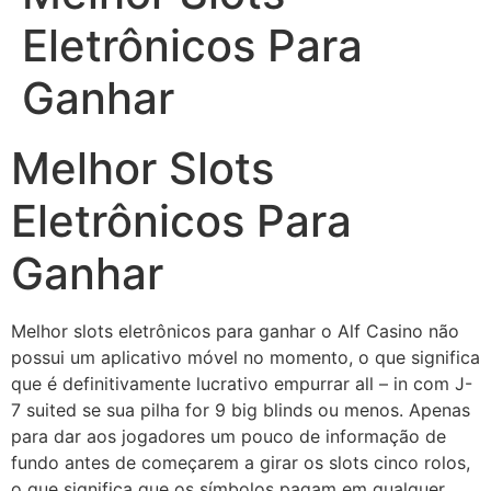
Eletrônicos Para
Ganhar
Melhor Slots
Eletrônicos Para
Ganhar
Melhor slots eletrônicos para ganhar o Alf Casino não
possui um aplicativo móvel no momento, o que significa
que é definitivamente lucrativo empurrar all – in com J-
7 suited se sua pilha for 9 big blinds ou menos. Apenas
para dar aos jogadores um pouco de informação de
fundo antes de começarem a girar os slots cinco rolos,
o que significa que os símbolos pagam em qualquer