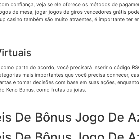
 com confiança, veja se ele oferece os métodos de pagamen
ogos de mesa, jogar jogos de giros vencedores grátis pode
up casino também são muito atraentes, é importante ter 
irtuais
l como parte do acordo, você precisará inserir o código 
egorias mais importantes que você precisa conhecer, cass
 cartas e tomar decisões com base em suas ações, enquanto
o Keno Bonus, como frutas ou joias.
is De Bônus Jogo De A
is De Bônus Jogo De A