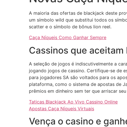
A maioria das ofertas de blackjack deste pro
um símbolo wild que substitui todos os sím
scatter e o símbolo de bônus lion reel.
Caça Níqueis Como Ganhar Sempre
Cassinos que aceitam
A seleção de jogos é indiscutivelmente a cara
jogando jogos de cassino. Certifique-se de e
para jogadores SA são voltados para os apo
plataforma, como o sistema de apostas de J
prêmios em dinheiro sem ter que arriscar seu 
Taticas Blackjack Ao Vivo Cassino Online
Apostas Caça Níqueis Virtuais
Vença o casino e ganhe