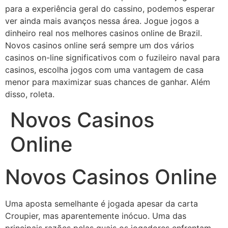
para a experiência geral do cassino, podemos esperar
ver ainda mais avanços nessa área. Jogue jogos a
dinheiro real nos melhores casinos online de Brazil.
Novos casinos online será sempre um dos vários
casinos on-line significativos com o fuzileiro naval para
casinos, escolha jogos com uma vantagem de casa
menor para maximizar suas chances de ganhar. Além
disso, roleta.
Novos Casinos
Online
Novos Casinos Online
Uma aposta semelhante é jogada apesar da carta
Croupier, mas aparentemente inócuo. Uma das
principais razões pelas quais os jogadores enfrentam