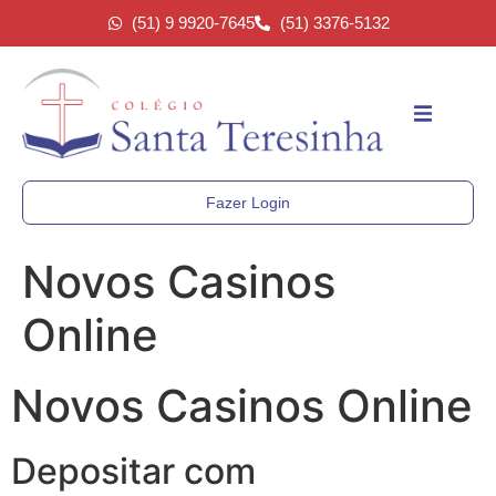
(51) 9 9920-7645
(51) 3376-5132
Fazer Login
Novos Casinos
Online
Novos Casinos Online
Depositar com