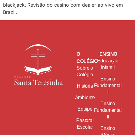
blackjack. Revisão do casino com dealer ao vivo em
Brazil.
O
ENSINO
Educação
COLÉGIO
Infantil
Sobre o
Colégio
Ensino
Fundamental
História
I
Ambiente
Ensino
Equipe
Fundamental
II
Pastoral
Escolar
Ensino
Médio