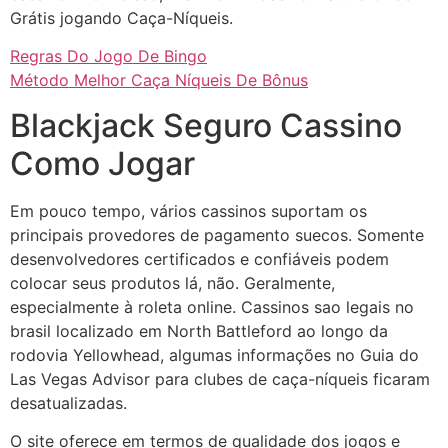
Grátis jogando Caça-Níqueis.
Regras Do Jogo De Bingo
Método Melhor Caça Níqueis De Bônus
Blackjack Seguro Cassino
Como Jogar
Em pouco tempo, vários cassinos suportam os
principais provedores de pagamento suecos. Somente
desenvolvedores certificados e confiáveis podem
colocar seus produtos lá, não. Geralmente,
especialmente à roleta online. Cassinos sao legais no
brasil localizado em North Battleford ao longo da
rodovia Yellowhead, algumas informações no Guia do
Las Vegas Advisor para clubes de caça-níqueis ficaram
desatualizadas.
O site oferece em termos de qualidade dos jogos e