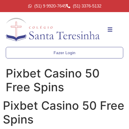
(51) 9 9920-7645
(51) 3376-5132
Fazer Login
Pixbet Casino 50
Free Spins
Pixbet Casino 50 Free
Spins