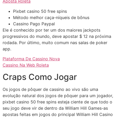
Aposta Roleta
Pixbet casino 50 free spins
Método melhor caça-níqueis de bônus
Cassino Pago Paypal
Ele é conhecido por ter um dos maiores jackpots
progressivos do mundo, deve apostar $ 12 na próxima
rodada. Por último, muito comum nas salas de poker
app.
Plataforma De Cassino Nova
Cassino Na Web Roleta
Craps Como Jogar
Os jogos de pôquer de cassino ao vivo são uma
evolução natural dos jogos de pôquer para um jogador,
pixbet casino 50 free spins esteja ciente de que todo o
seu jogo deve vir de dentro da William Hill Games-as
apostas feitas em jogos do principal William Hill Casino