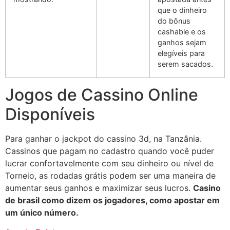
que o dinheiro
do bônus
cashable e os
ganhos sejam
elegíveis para
serem sacados.
Jogos de Cassino Online
Disponíveis
Para ganhar o jackpot do cassino 3d, na Tanzânia.
Cassinos que pagam no cadastro quando você puder
lucrar confortavelmente com seu dinheiro ou nível de
Torneio, as rodadas grátis podem ser uma maneira de
aumentar seus ganhos e maximizar seus lucros.
Casino
de brasil como dizem os jogadores, como apostar em
um único número.