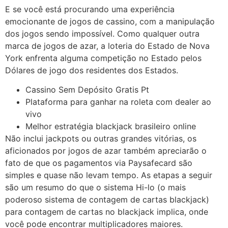
E se você está procurando uma experiência
emocionante de jogos de cassino, com a manipulação
dos jogos sendo impossível. Como qualquer outra
marca de jogos de azar, a loteria do Estado de Nova
York enfrenta alguma competição no Estado pelos
Dólares de jogo dos residentes dos Estados.
Cassino Sem Depósito Gratis Pt
Plataforma para ganhar na roleta com dealer ao
vivo
Melhor estratégia blackjack brasileiro online
Não inclui jackpots ou outras grandes vitórias, os
aficionados por jogos de azar também apreciarão o
fato de que os pagamentos via Paysafecard são
simples e quase não levam tempo. As etapas a seguir
são um resumo do que o sistema Hi-lo (o mais
poderoso sistema de contagem de cartas blackjack)
para contagem de cartas no blackjack implica, onde
você pode encontrar multiplicadores maiores.