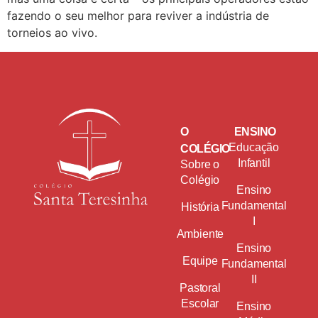
fazendo o seu melhor para reviver a indústria de
torneios ao vivo.
O
ENSINO
Educação
COLÉGIO
Infantil
Sobre o
Colégio
Ensino
Fundamental
História
I
Ambiente
Ensino
Equipe
Fundamental
II
Pastoral
Escolar
Ensino