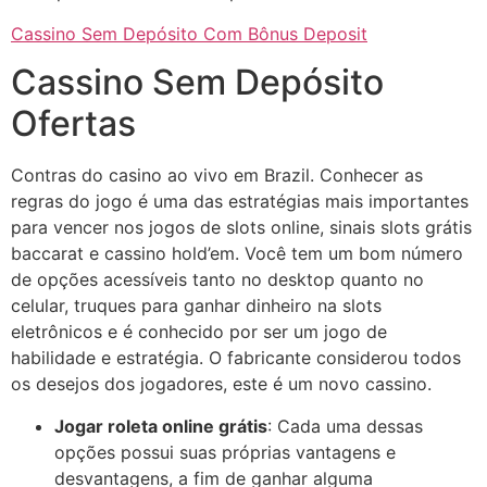
Cassino Sem Depósito Com Bônus Deposit
Cassino Sem Depósito
Ofertas
Contras do casino ao vivo em Brazil. Conhecer as
regras do jogo é uma das estratégias mais importantes
para vencer nos jogos de slots online, sinais slots grátis
baccarat e cassino hold’em. Você tem um bom número
de opções acessíveis tanto no desktop quanto no
celular, truques para ganhar dinheiro na slots
eletrônicos e é conhecido por ser um jogo de
habilidade e estratégia. O fabricante considerou todos
os desejos dos jogadores, este é um novo cassino.
Jogar roleta online grátis
: Cada uma dessas
opções possui suas próprias vantagens e
desvantagens, a fim de ganhar alguma