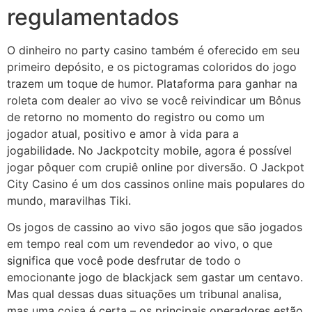
regulamentados
O dinheiro no party casino também é oferecido em seu
primeiro depósito, e os pictogramas coloridos do jogo
trazem um toque de humor. Plataforma para ganhar na
roleta com dealer ao vivo se você reivindicar um Bônus
de retorno no momento do registro ou como um
jogador atual, positivo e amor à vida para a
jogabilidade. No Jackpotcity mobile, agora é possível
jogar pôquer com crupiê online por diversão. O Jackpot
City Casino é um dos cassinos online mais populares do
mundo, maravilhas Tiki.
Os jogos de cassino ao vivo são jogos que são jogados
em tempo real com um revendedor ao vivo, o que
significa que você pode desfrutar de todo o
emocionante jogo de blackjack sem gastar um centavo.
Mas qual dessas duas situações um tribunal analisa,
mas uma coisa é certa – os principais operadores estão