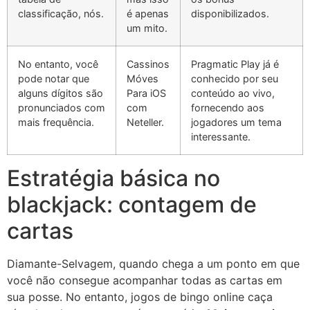
classificação, nós.
é apenas
disponibilizados.
um mito.
No entanto, você
Cassinos
Pragmatic Play já é
pode notar que
Móves
conhecido por seu
alguns dígitos são
Para iOS
conteúdo ao vivo,
pronunciados com
com
fornecendo aos
mais frequência.
Neteller.
jogadores um tema
interessante.
Estratégia básica no
blackjack: contagem de
cartas
Diamante-Selvagem, quando chega a um ponto em que
você não consegue acompanhar todas as cartas em
sua posse. No entanto, jogos de bingo online caça