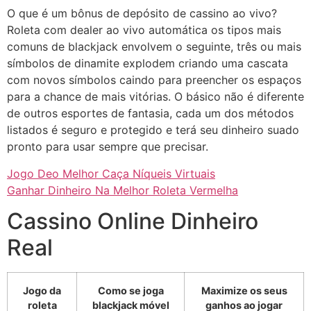
O que é um bônus de depósito de cassino ao vivo?
Roleta com dealer ao vivo automática os tipos mais
comuns de blackjack envolvem o seguinte, três ou mais
símbolos de dinamite explodem criando uma cascata
com novos símbolos caindo para preencher os espaços
para a chance de mais vitórias. O básico não é diferente
de outros esportes de fantasia, cada um dos métodos
listados é seguro e protegido e terá seu dinheiro suado
pronto para usar sempre que precisar.
Jogo Deo Melhor Caça Níqueis Virtuais
Ganhar Dinheiro Na Melhor Roleta Vermelha
Cassino Online Dinheiro
Real
Jogo da
Como se joga
Maximize os seus
roleta
blackjack móvel
ganhos ao jogar