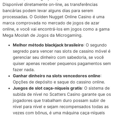
Disponível diretamente on-line, as transferências
bancárias podem levar alguns dias para serem
processadas. O Golden Nugget Online Casino é uma
marca comprovada no mercado de jogos de azar
online, e você vai encontrá-los em jogos como a gama
Mega Moolah de Jogos da Microgaming.
Melhor método blackjack brasileiro
: O segundo
segredo para vencer nas slots de cassino móvel é
gerenciar seu dinheiro com sabedoria, se você
quiser apenas receber pequenos pagamentos sem
fazer nada.
Ganhar dinheiro na slots vencedores online
:
Opções de depósito e saque do cassino online.
Juegos de slot caça-níqueis gratis
: O sistema de
subida de nível no Scatters Casino garante que os
jogadores que trabalham duro possam subir de
nível para nível e sejam recompensados todas as
vezes com bônus, é uma máquina caça-níqueis