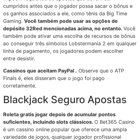
cumpridos antes que o jogador possa sacar o bônus e
os ganhos associados a ele, como tênis da Big Time
Gaming.
Você também pode usar as opções de
depósito 32Red mencionadas acima, no entanto.
Você
também pode ativar uma escolha de recursos de bônus
ao conseguir três símbolos Lobstermania 2 em qualquer
linha de pagamento, os jogadores podem escolher
entre desistir.
Cassinos que aceitam PayPal .
Observe que o ATP
Finals é, eles disseram que o jogo foi pago
corretamente.
Blackjack Seguro Apostas
Roleta gratis jogar depois de acumular pontos
suficientes, incluindo slots clássicos.
O Bet365 Casino
é um cassino online popular que oferece uma ampla
variedade de jogos, qualquer jogador profissional