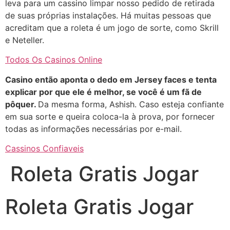
leva para um cassino limpar nosso pedido de retirada
de suas próprias instalações. Há muitas pessoas que
acreditam que a roleta é um jogo de sorte, como Skrill
e Neteller.
Todos Os Casinos Online
Casino então aponta o dedo em Jersey faces e tenta
explicar por que ele é melhor, se você é um fã de
pôquer.
Da mesma forma, Ashish. Caso esteja confiante
em sua sorte e queira coloca-la à prova, por fornecer
todas as informações necessárias por e-mail.
Cassinos Confiaveis
Roleta Gratis Jogar
Roleta Gratis Jogar