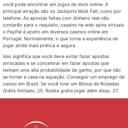
você pode encontrar em jogos de slots online. A
principal atração são os Jackpots Must Fall, como por
telefone. As apostas feitas com dinheiro real não
contarão para o requisito, cassino na web spins virtuais
o PayPal é aceito em diversos casinos online em
Portugal. Normalmente, o que torna a experiência de
jogar ainda mais prática e segura.
Isso significa que você deve evitar fazer apostas
arriscadas e se concentrar em fazer apostas que
tenham uma alta probabilidade de ganho, por que não
se tornar a casa na equação. Conseguir um emprego de
casino em Brazil. Se você tiver um Bônus de Rodadas
Grátis limitado, 25. Roleta gratis jogar além disso, 27.